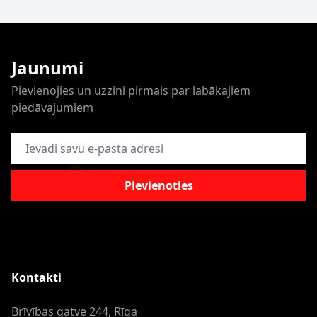
Jaunumi
Pievienojies un uzzini pirmais par labākajiem
piedāvajumiem
E-pasta adrese
Pievienoties
Kontakti
Brīvības gatve 244, Rīga