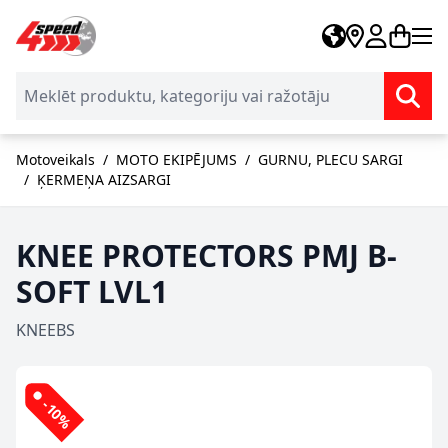
Skip to Content
Motoveikals
/
MOTO EKIPĒJUMS
/
GURNU, PLECU SARGI
/
ĶERMEŅA AIZSARGI
KNEE PROTECTORS PMJ B-
SOFT LVL1
KNEEBS
-10%