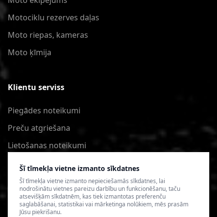
Moto ekipējums
Motociklu rezerves daļas
Moto riepas, kameras
Moto ķīmija
Klientu serviss
Piegādes noteikumi
Preču atgriešana
Lietošanas noteikumi
Privātuma politika
Šī tīmekļa vietne izmanto sīkdatnes
Šī tīmekļa vietne izmanto nepieciešamās sīkdatnes, lai
nodrošinātu vietnes pareizu darbību un funkcionēšanu, taču
atsevišķām sīkdatnēm, kas tiek izmantotas preferenču
saglabāšanai, statistikai vai mārketinga nolūkiem, mēs prasām
Jūsu piekrišanu.