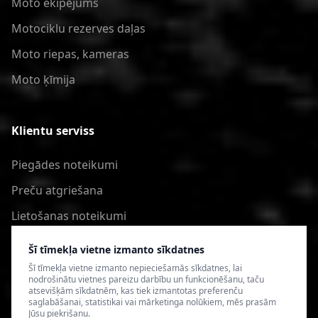
Moto ekipējums
Motociklu rezerves daļas
Moto riepas, kameras
Moto ķīmija
Klientu serviss
Piegādes noteikumi
Preču atgriešana
Lietošanas noteikumi
Privātuma politika
Šī tīmekļa vietne izmanto sīkdatnes
Šī tīmekļa vietne izmanto nepieciešamās sīkdatnes, lai
nodrošinātu vietnes pareizu darbību un funkcionēšanu, taču
atsevišķām sīkdatnēm, kas tiek izmantotas preferenču
saglabāšanai, statistikai vai mārketinga nolūkiem, mēs prasām
Jūsu piekrišanu.