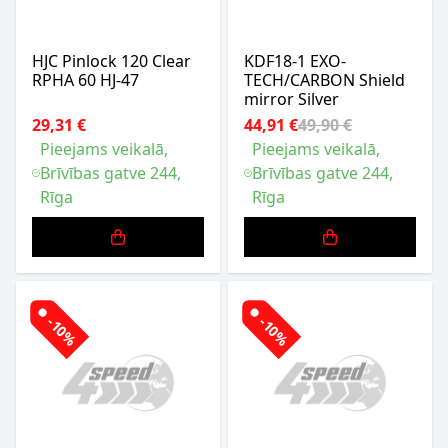
HJC Pinlock 120 Clear
KDF18-1 EXO-
RPHA 60 HJ-47
TECH/CARBON Shield
mirror Silver
29,31 €
44,91 €
49,90 €
Pieejams veikalā,
Pieejams veikalā,
Brīvības gatve 244,
Brīvības gatve 244,
Rīga
Rīga
-10%
-10%