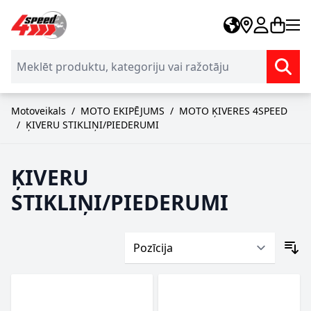
Skip to Content
Motoveikals
/
MOTO EKIPĒJUMS
/
MOTO ĶIVERES 4SPEED
/
ĶIVERU STIKLIŅI/PIEDERUMI
ĶIVERU
STIKLIŅI/PIEDERUMI