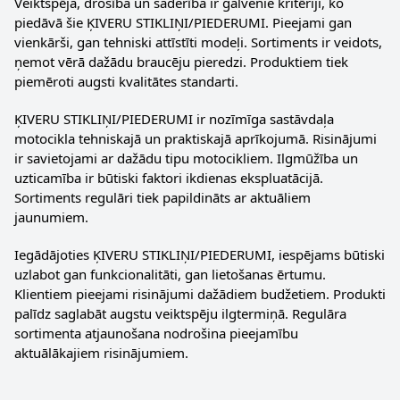
Veiktspēja, drošība un saderība ir galvenie kritēriji, ko
piedāvā šie ĶIVERU STIKLIŅI/PIEDERUMI. Pieejami gan
vienkārši, gan tehniski attīstīti modeļi. Sortiments ir veidots,
ņemot vērā dažādu braucēju pieredzi. Produktiem tiek
piemēroti augsti kvalitātes standarti.
ĶIVERU STIKLIŅI/PIEDERUMI ir nozīmīga sastāvdaļa
motocikla tehniskajā un praktiskajā aprīkojumā. Risinājumi
ir savietojami ar dažādu tipu motocikliem. Ilgmūžība un
uzticamība ir būtiski faktori ikdienas ekspluatācijā.
Sortiments regulāri tiek papildināts ar aktuāliem
jaunumiem.
Iegādājoties ĶIVERU STIKLIŅI/PIEDERUMI, iespējams būtiski
uzlabot gan funkcionalitāti, gan lietošanas ērtumu.
Klientiem pieejami risinājumi dažādiem budžetiem. Produkti
palīdz saglabāt augstu veiktspēju ilgtermiņā. Regulāra
sortimenta atjaunošana nodrošina pieejamību
aktuālākajiem risinājumiem.