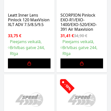
Leatt Inner Lens
SCORPION Pinlock
Pinlock 120 MaxVision
EXO-R1/EXO-
XLT ADV 7.5/8.5/9.5
1400/EXO-520/EXO-
391 Air Maxvision
33,75 €
31,41 €
34,90 €
Pieejams veikalā,
Pieejams veikalā,
Brīvības gatve 244,
Brīvības gatve 244,
Rīga
Rīga
-10%