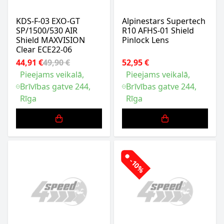
KDS-F-03 EXO-GT
Alpinestars Supertech
SP/1500/530 AIR
R10 AFHS-01 Shield
Shield MAXVISION
Pinlock Lens
Clear ECE22-06
44,91 €
49,90 €
52,95 €
Pieejams veikalā,
Pieejams veikalā,
Brīvības gatve 244,
Brīvības gatve 244,
Rīga
Rīga
-10%