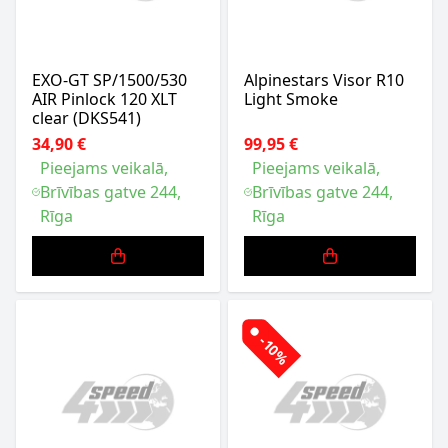
EXO-GT SP/1500/530
Alpinestars Visor R10
AIR Pinlock 120 XLT
Light Smoke
clear (DKS541)
34,90 €
99,95 €
Pieejams veikalā,
Pieejams veikalā,
Brīvības gatve 244,
Brīvības gatve 244,
Rīga
Rīga
-10%