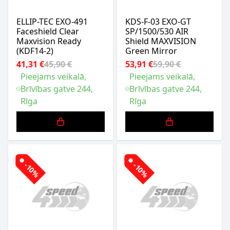
ELLIP-TEC EXO-491
KDS-F-03 EXO-GT
Faceshield Clear
SP/1500/530 AIR
Maxvision Ready
Shield MAXVISION
(KDF14-2)
Green Mirror
41,31 €
45,90 €
53,91 €
59,90 €
Pieejams veikalā,
Pieejams veikalā,
Brīvības gatve 244,
Brīvības gatve 244,
Rīga
Rīga
-10%
-10%