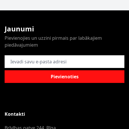
Jaunumi
Pievienojies un uzzini pirmais par labākajiem
piedāvajumiem
E-pasta adrese
Pievienoties
Kontakti
Brīvības gatve 244, Rīga