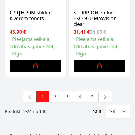
C70|HJ20M stikliņš
SCORPION Pinlock
ķiverēm tonēts
EXO-930 Maxvision
clear
45,90 €
31,41 €
34,90 €
Pieejams veikalā,
Pieejams veikalā,
Brīvības gatve 244,
Brīvības gatve 244,
Rīga
Rīga
1
2
3
4
5
You're currently reading page
Lapa
Lapa
Lapa
Lapa
Produkti
1
-
24
no
130
Rādīt