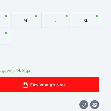
M
L
XL
s gatve 244, Rīga
Pievienot grozam