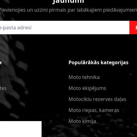
Pievienojies un uzzini pirmais par labākajiem piedāvajumie
a
Populārākās kategorijas
Moto tehnika
tes
Moto ekipējums
Motociklu rezerves daļas
Moto riepas, kameras
Moto ķīmija