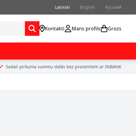
Latviski
English
Русский
Kontakti
Mans profils
Grozs
Sadali pirkuma summu daļās bez procentiem ar INBANK