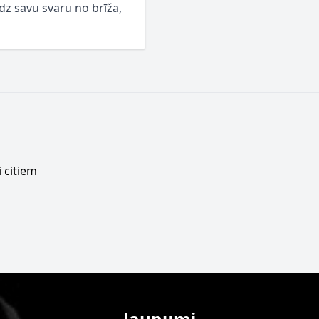
z savu svaru no brīža,
 citiem
Jaunumi