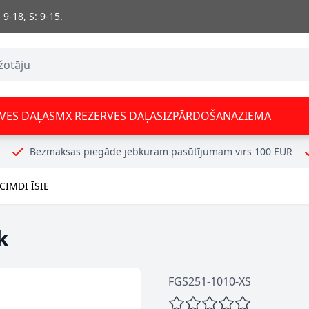
 9-18, S: 9-15.
VES DAĻAS
MX REZERVES DAĻAS
IZPĀRDOŠANA
ZIEMA
Bezmaksas piegāde jebkuram pasūtījumam virs 100 EUR
IMDI ĪSIE
k
FGS251-1010-XS