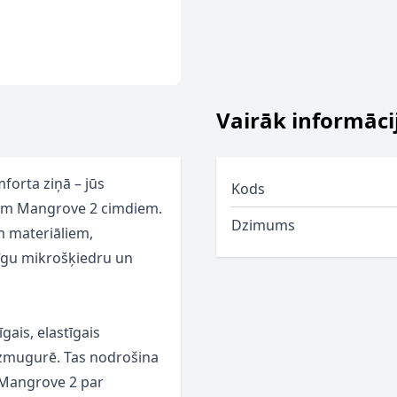
Vairāk informāci
forta ziņā – jūs
Kods
vām Mangrove 2 cimdiem.
Dzimums
m materiāliem,
īgu mikrošķiedru un
gais, elastīgais
izmugurē. Tas nodrošina
t Mangrove 2 par