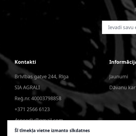
E-pasta adrese
Kontakti
Informācij
Brīvības gatve 244, Rīga
Jaunumi
SIA AGRALI
Dāvanu kar
Reģ.nr. 40003798858
+371 2566 6123
4speedlv@gmail.com
Šī tīmekļa vietne izmanto sīkdatnes