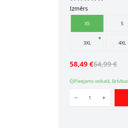
Izmērs
XS
S
3XL
4XL
58,49 €
64,99 €
Pieejams veikalā, Brīvība
Skaits