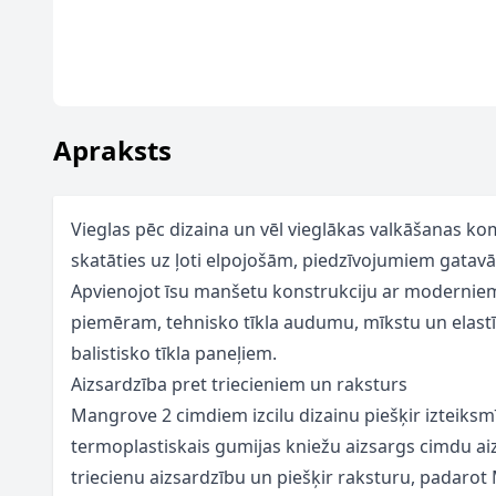
Apraksts
Vieglas pēc dizaina un vēl vieglākas valkāšanas kom
skatāties uz ļoti elpojošām, piedzīvojumiem gata
Apvienojot īsu manšetu konstrukciju ar modernie
piemēram, tehnisko tīkla audumu, mīkstu un elast
balistisko tīkla paneļiem.
Aizsardzība pret triecieniem un raksturs
Mangrove 2 cimdiem izcilu dizainu piešķir izteiksmī
termoplastiskais gumijas kniežu aizsargs cimdu a
triecienu aizsardzību un piešķir raksturu, padaro