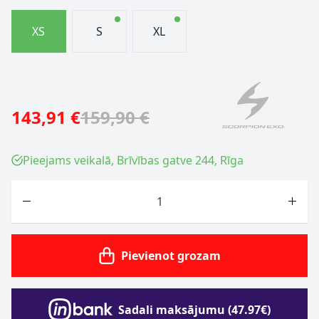
XS
S
XL
143,91 €
159,90 €
Pieejams veikalā, Brīvības gatve 244, Rīga
Skaits
Pievienot grozam
Sadali maksājumu (47.97€)