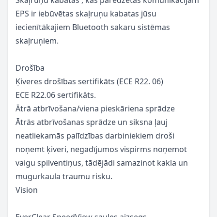
EPS ir iebūvētas skaļruņu kabatas jūsu
iecienītākajiem Bluetooth sakaru sistēmas
skaļruņiem
.
Drošība
Ķiveres drošības sertifikāts (ECE R22
.
06)
ECE R22.06 sertifikāts
.
Ātrā atbrīvošana/viena pieskāriena
sprādze
Ātrās atbrīvošanas sprādze un siksna ļauj
neatliekamās palīdzības darbiniekiem droši
noņemt ķiveri, negadījumos vispirms noņemot
vaigu spilventiņus, tādējādi samazinot kakla un
mugurkaula traumu risku
.
Vision
EverClear SpeedView saules
aizsegs