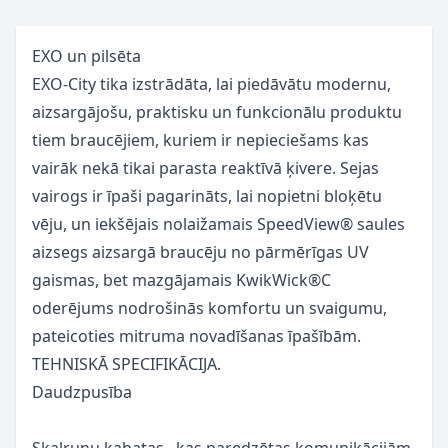
EXO un pilsēta
EXO-City tika izstrādāta, lai piedāvātu modernu,
aizsargājošu, praktisku un funkcionālu produktu
tiem braucējiem, kuriem ir nepieciešams kas
vairāk nekā tikai parasta reaktīvā ķivere. Sejas
vairogs ir īpaši pagarināts, lai nopietni bloķētu
vēju, un iekšējais nolaižamais SpeedView® saules
aizsegs aizsargā braucēju no pārmērīgas UV
gaismas, bet mazgājamais KwikWick®C
oderējums nodrošinās komfortu un svaigumu,
pateicoties mitruma novadīšanas īpašībām.
TEHNISKĀ SPECIFIKĀCIJA.
Daudzpusība
Skaļruņu
kabatas
, kas paredzētas komunikācijām