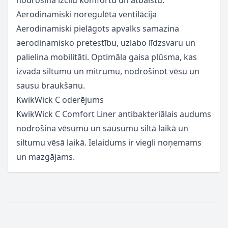
Aerodinamiski noregulēta
ventilācija
Aerodinamiski pielāgots apvalks samazina
aerodinamisko pretestību, uzlabo līdzsvaru un
palielina mobilitāti. Optimāla gaisa plūsma, kas
izvada siltumu un mitrumu, nodrošinot vēsu un
sausu braukšanu
.
KwikWick C
oderējums
KwikWick C Comfort Liner antibakteriālais audums
nodrošina vēsumu un sausumu siltā laikā un
siltumu vēsā laikā.
Ielaidums
ir viegli noņemams
un mazgājams.