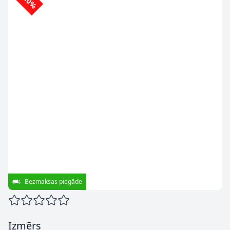
-10%
Bezmaksas piegāde
Izmērs