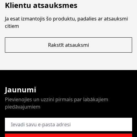
Klientu atsauksmes
Ja esat izmantojis šo produktu, padalies ar atsauksmi
citiem
Rakstīt atsauksmi
Jaunumi
Pievienojies un uzzini pirmais par labākajiem
piedāvajumiem
E-pasta adrese