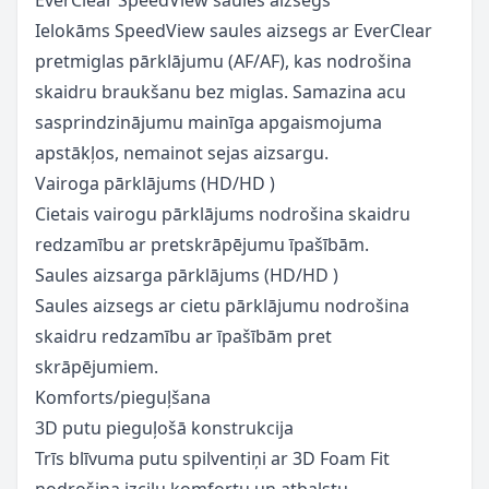
Ielokāms SpeedView saules aizsegs ar EverClear
pretmiglas pārklājumu (AF/AF), kas nodrošina
skaidru braukšanu bez miglas. Samazina acu
sasprindzinājumu mainīga apgaismojuma
apstākļos, nemainot sejas aizsargu
.
Vairoga pārklājums (HD/HD
)
Cietais vairogu pārklājums nodrošina skaidru
redzamību ar pretskrāpējumu īpašībām.
Saules aizsarga pārklājums (HD/HD
)
Saules aizsegs ar cietu pārklājumu nodrošina
skaidru redzamību ar īpašībām pret
skrāpējumiem.
Komforts/pieguļšana
3D putu
pieguļošā konstrukcija
Trīs blīvuma putu spilventiņi ar 3D Foam Fit
nodrošina izcilu komfortu un atbalstu
.