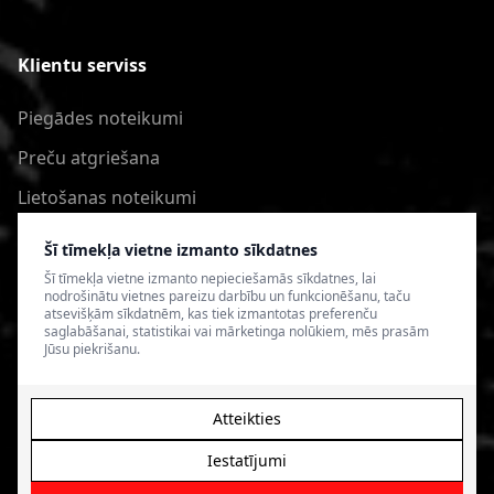
Klientu serviss
Piegādes noteikumi
Preču atgriešana
Lietošanas noteikumi
Privātuma politika
Šī tīmekļa vietne izmanto sīkdatnes
Šī tīmekļa vietne izmanto nepieciešamās sīkdatnes, lai
nodrošinātu vietnes pareizu darbību un funkcionēšanu, taču
atsevišķām sīkdatnēm, kas tiek izmantotas preferenču
saglabāšanai, statistikai vai mārketinga nolūkiem, mēs prasām
Jūsu piekrišanu.
Atteikties
Iestatījumi
© 2026 4SPEED.LV. Visas tiesības aizsargātas.
Interneta
veikala izveide - Magecode
.