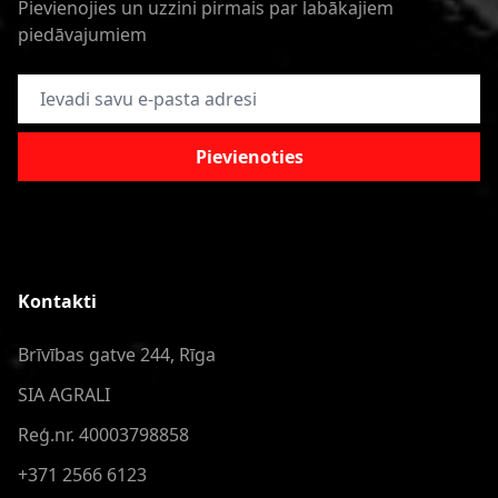
Pievienojies un uzzini pirmais par labākajiem
piedāvajumiem
E-pasta adrese
Pievienoties
Kontakti
Brīvības gatve 244, Rīga
SIA AGRALI
Reģ.nr. 40003798858
+371 2566 6123