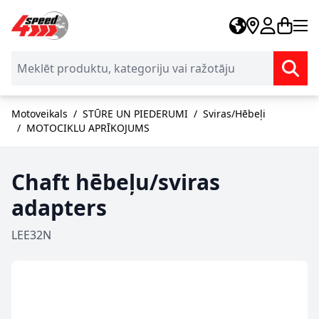
Skip to Content
Motoveikals
/
STŪRE UN PIEDERUMI
/
Sviras/Hēbeļi
/
MOTOCIKLU APRĪKOJUMS
Chaft hēbeļu/sviras
adapters
LEE32N