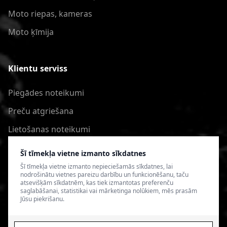
Moto riepas, kameras
Moto ķīmija
Klientu serviss
Piegādes noteikumi
Preču atgriešana
Lietošanas noteikumi
Privātuma politika
Šī tīmekļa vietne izmanto sīkdatnes
Šī tīmekļa vietne izmanto nepieciešamās sīkdatnes, lai
nodrošinātu vietnes pareizu darbību un funkcionēšanu, taču
atsevišķām sīkdatnēm, kas tiek izmantotas preferenču
saglabāšanai, statistikai vai mārketinga nolūkiem, mēs prasām
Jūsu piekrišanu.