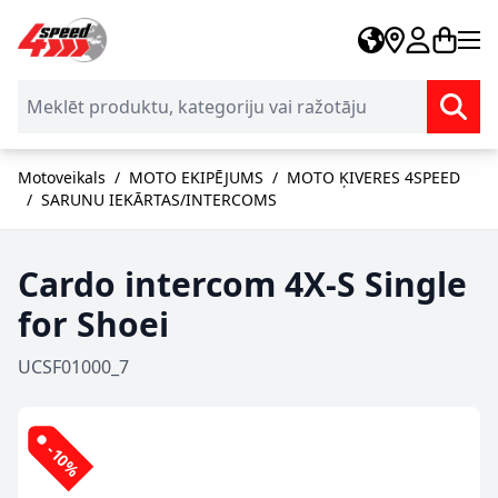
Skip to Content
Motoveikals
/
MOTO EKIPĒJUMS
/
MOTO ĶIVERES 4SPEED
/
SARUNU IEKĀRTAS/INTERCOMS
Cardo intercom 4X-S Single
for Shoei
UCSF01000_7
-10%