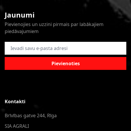
Jaunumi
Pievienojies un uzzini pirmais par labākajiem
piedāvajumiem
E-pasta adrese
Pievienoties
Kontakti
Brīvības gatve 244, Rīga
SIA AGRALI