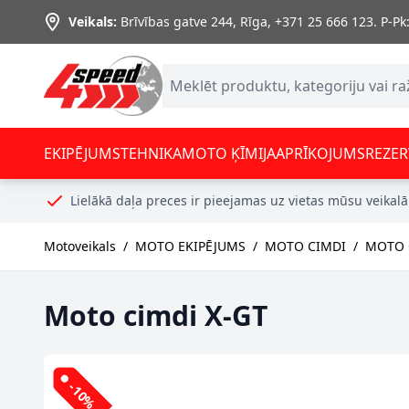
Skip to Content
Veikals:
Brīvības gatve 244, Rīga
,
+371 25 666 123.
P-Pk:
EKIPĒJUMS
TEHNIKA
MOTO ĶĪMIJA
APRĪKOJUMS
REZER
Lielākā daļa preces ir pieejamas uz vietas mūsu veikalā
Motoveikals
/
MOTO EKIPĒJUMS
/
MOTO CIMDI
/
MOTO C
Moto cimdi X-GT
-10%