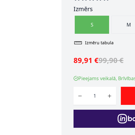
Izmērs
S
M
Izmēru tabula
89,91 €
99,90 €
Pieejams veikalā, Brīvība
Skaits