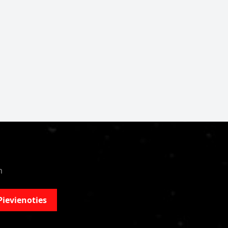
m
Pievienoties