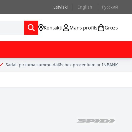
Latviski
English
Русский
Kontakti
Mans profils
Grozs
Sadali pirkuma summu daļās bez procentiem ar INBANK