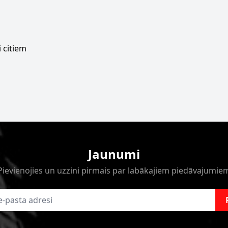
 citiem
Jaunumi
Pievienojies un uzzini pirmais par labākajiem piedāvajumie