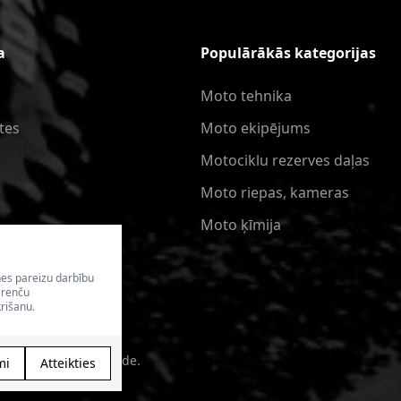
a
Populārākās kategorijas
Moto tehnika
tes
Moto ekipējums
Motociklu rezerves daļas
Moto riepas, kameras
Moto ķīmija
nes pareizu darbību
erenču
rišanu.
kala izveide - Magecode
.
mi
Atteikties