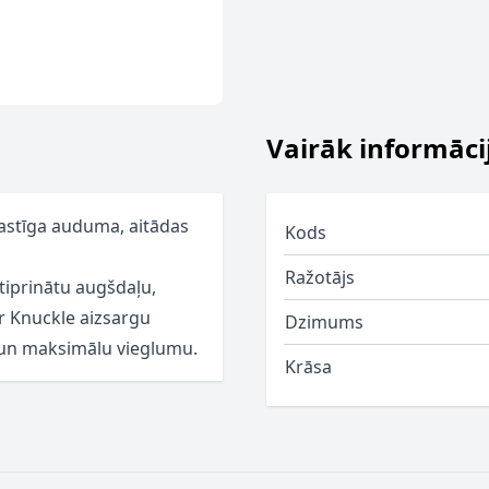
Vairāk informāci
elastīga auduma, aitādas
Kods
Ražotājs
tiprinātu augšdaļu,
ar Knuckle aizsargu
Dzimums
 un maksimālu vieglumu.
Krāsa