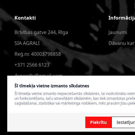
Kontakti
Informācij
Brīvības gatve 244, Rīga
Jaunumi
SIA AGRALI
Dāvanu kar
Reģ.nr. 40003798858
+371 2566 6123
4speedlv@gmail.com
Šī tīmekļa vietne izmanto sīkdatnes
Šī tīmekļa vietne izmanto nepieciešamās sīkdatnes, lai nodrošinātu viet
un funkcionēšanu, taču atsevišķām sīkdatnēm, kas tiek izmantotas pref
saglabāšanai, statistikai vai mārketinga nolūkiem, mēs prasām Jūsu piek
© 2026 4SPEED.LV. Visas tiesības aizsargātas.
Interneta vei
Piekrītu
Iestatīju