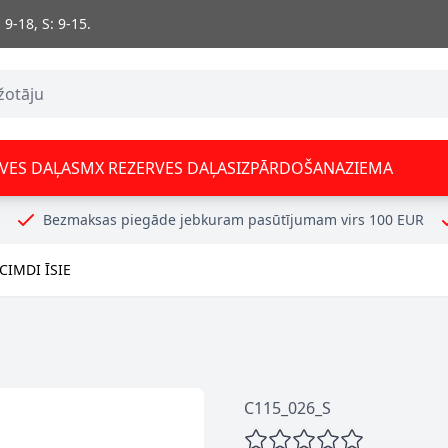
 9-18, S: 9-15.
VES DAĻAS
MX REZERVES DAĻAS
IZPĀRDOŠANA
ZIEMA
Bezmaksas piegāde jebkuram pasūtījumam virs 100 EUR
IMDI ĪSIE
C115_026_S