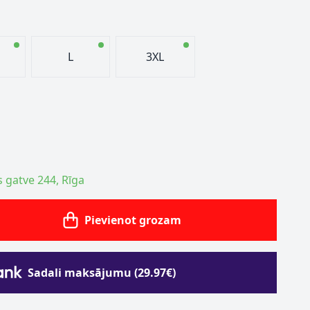
L
3XL
s gatve 244, Rīga
Pievienot grozam
Sadali maksājumu (29.97€)