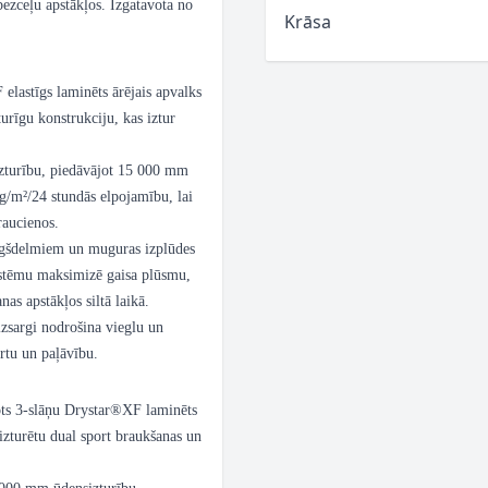
ezceļu apstākļos. Izgatavota no
Krāsa
 elastīgs laminēts ārējais apvalks
turīgu konstrukciju, kas iztur
zturību, piedāvājot 15 000 mm
 g/m²/24 stundās elpojamību, lai
raucienos.
augšdelmiem un muguras izplūdes
sistēmu maksimizē gaisa plūsmu,
s apstākļos siltā laikā.
izsargi nodrošina vieglu un
rtu un paļāvību.
tots 3-slāņu Drystar®XF laminēts
 izturētu dual sport braukšanas un