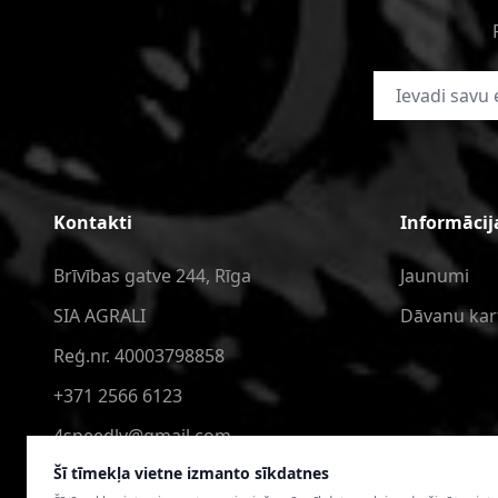
E-pasta adrese
Kontakti
Informācij
Brīvības gatve 244, Rīga
Jaunumi
SIA AGRALI
Dāvanu kar
Reģ.nr. 40003798858
+371 2566 6123
4speedlv@gmail.com
Šī tīmekļa vietne izmanto sīkdatnes