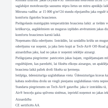
Klimata izturība: jakas Drystar®XF membrāna nodrošina izcilu 15
saglabājot motobraucēju sausumu stipra lietus un mitru apstākļu lai
Mitruma vadība: ar 15 000 g/m²/24 stundu elpojamību jaka regulē i
komfortu ilgstošos braucienos.
Pielāgošanās mainīgajām temperatūrām brauciena laikā: ar tiešām v
krūškurvja, augšdelmiem un muguras izplūdes atvērumiem jakas di
komfortu braucienos karstā laikā.
Noņemams tīkla oderējums: Izstrādāts, lai uzstādītu krūšu un mugura
oderējumu var noņemt, ja jaku lieto kopā ar Tech-Air® Off-Road ga
aizsardzības jaku, kad no jakas ir noņemti iekšējie aizsargi.
Pielāgojama piegrieztne: pateicoties jakas īsajam, regulējamajam 
regulētājiem, kas paredzēti, lai fiksētu elkoņu aizsargus, un apakšējai
brauciena laikā paliek droši fiksēta uz ķermeņa.
Ietilpīga, ūdensizturīga uzglabāšanas vieta: Ūdensizturīgas kravas k
kabata nodrošina drošu un viegli pieejamu uzglabāšanas vietu nepi
Standarta piegriezums un Tech-Air® gatavība: jaka ir izstrādāta tā, l
Air® bezceļu gaisa spilvenu sistēmas, iepriekš noņemot no jakas iek
Aizsardzība
CE sertificēts AA.