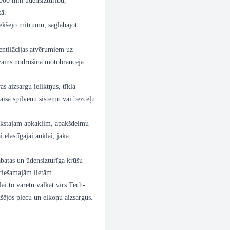
 000 mm ūdensizturību,
kā.
ekšējo mitrumu, saglabājot
entilācijas atvērumiem uz
zains nodrošina motobraucēja
s aizsargu ieliktņus, tīkla
isa spilvenu sistēmu vai bezceļu
mīkstajam apkaklim, apakšdelmu
 elastīgajai auklai, jaka
abatas un ūdensizturīga krūšu
eciešamajām lietām.
ai to varētu valkāt virs Tech-
šējos plecu un elkoņu aizsargus.