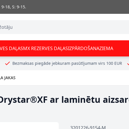
 9-18, S: 9-15.
VES DAĻAS
MX REZERVES DAĻAS
IZPĀRDOŠANA
ZIEMA
Bezmaksas piegāde jebkuram pasūtījumam virs 100 EUR
LA JAKAS
Drystar®XF ar laminētu aizsar
3201226-9154-M