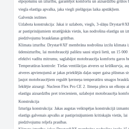
elpojošumu un izturību, garantējot komfortu un aizsardzību grūtos b
viegla elastīga apvalka, jaka viegli pielāgojas laika apstākļiem.
Galvenās iezīmes
Uzlabota konstrukcija: Jakai ir uzlabots, viegls, 3-slāņu Drystar®XF
ar pastiprinājumiem stratēģiskās vietās, kas nodrošina elastīgu un iz
piedzīvojumu braukšanas grūtības.
Klimata izturība: Drystar®XF membrāna nodrošina izcilu klimata i
ūdensizturību, lai motobraucēji paliktu sausi stiprā lietū, un 15 000
efektīvi vadītu mitrumu, saglabājot motobraucēja komfortu garos b
Temperatūras kontrole: Tiešas ventilācijas atveres uz krūškurvja, 
atveres apvienojumā ar jakas priekšējās daļas super gaisa plūsmas 
ļaujot motobraucējiem regulēt ķermeņa temperatūru smagos braukšana
Iekšējie aizsargi: Nucleon Flex Pro CE 2. līmeņa plecu un elkoņu a
elastīgu aizsardzību pret triecieniem, uzlabojot motobraucēja komfo
Konstrukcija
Izturīga konstrukcija: Jakas augstas veiktspējas konstrukcijā izman
elastīgs galvenais apvalks ar pastiprinājumiem kritiskajās vietās, lai
piedzīvojumu reljefa prasības.