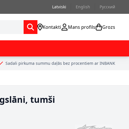
Latviski
English
Русский
Kontakti
Mans profils
Grozs
Sadali pirkuma summu daļās bez procentiem ar INBANK
gslāni, tumši