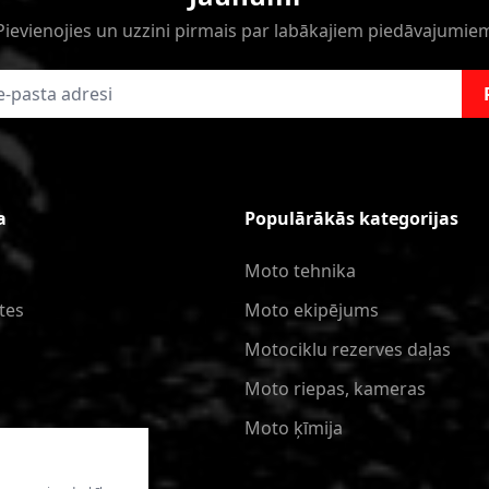
Pievienojies un uzzini pirmais par labākajiem piedāvajumie
a
Populārākās kategorijas
Moto tehnika
tes
Moto ekipējums
Motociklu rezerves daļas
Moto riepas, kameras
Moto ķīmija