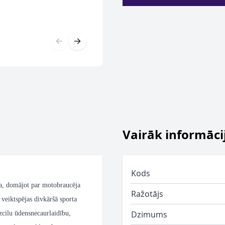
Vairāk informāci
Kods
, domājot par motobraucēja
Ražotājs
veiktspējas divkāršā sporta
Dzimums
zcilu ūdensnecaurlaidību,