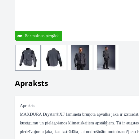
Bezmaksas piegāde
Apraksts
Apraksts
MAXDURA Drystar®XF laminētā bruņotā apvalka jaka ir izstrādāta
kustīgumu un pielāgošanos klimatiskajiem apstākļiem. Tā ir augstas 
piedzīvojumu jaka, kas izstrādāta, lai nodrošinātu motobraucējiem i