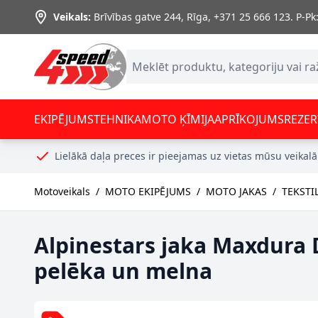
Skip to Content
Veikals:
Brīvības gatve 244, Rīga
,
+371 25 666 123.
P-Pk:
EKIPĒJUMS
TEHNIKA
MOTO ĶĪMIJA
APRĪKOJUMS
REZER
Lielākā daļa preces ir pieejamas uz vietas mūsu veikalā
Motoveikals
/
MOTO EKIPĒJUMS
/
MOTO JAKAS
/
TEKSTI
Alpinestars jaka Maxdura 
pelēka un melna