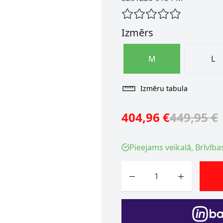
Izmērs
M
L
Izmēru tabula
404,96 €
449,95 €
Pieejams veikalā, Brīvība
Skaits