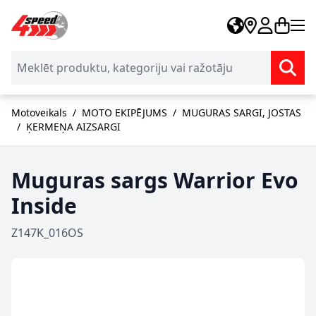
Skip to Content
Motoveikals
/
MOTO EKIPĒJUMS
/
MUGURAS SARGI, JOSTAS
/
ĶERMEŅA AIZSARGI
Muguras sargs Warrior Evo
Inside
Z147K_016OS