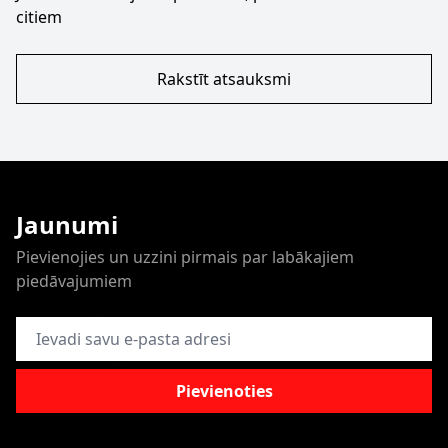
citiem
Rakstīt atsauksmi
Jaunumi
Pievienojies un uzzini pirmais par labākajiem
piedāvajumiem
E-pasta adrese
Pievienoties