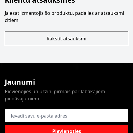
Ja esat izmantojis šo produktu, padalies ar atsauksmi
citiem
Rakstīt atsauksmi
Jaunumi
Pievienojies un uzzini pirmais par labākajiem
piedāvajumiem
E-pasta adrese
Pievienoties