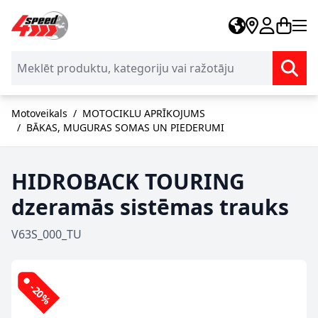
Skip to Content
Motoveikals
/
MOTOCIKLU APRĪKOJUMS
/
BĀKAS, MUGURAS SOMAS UN PIEDERUMI
HIDROBACK TOURING
dzeramās sistēmas trauks
V63S_000_TU
-20%