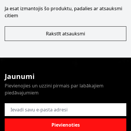
Ja esat izmantojis šo produktu, padalies ar atsauksmi
citiem
Rakstīt atsauksmi
Jaunumi
Pievienojies un uzzini pirmais par labākajiem
piedāvajumiem
E-pasta adrese
Pievienoties