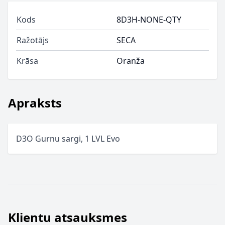
Kods
8D3H-NONE-QTY
Ražotājs
SECA
Krāsa
Oranža
Apraksts
D3O Gurnu sargi, 1 LVL Evo
Klientu atsauksmes