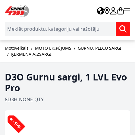
Skip to Content
Motoveikals
/
MOTO EKIPĒJUMS
/
GURNU, PLECU SARGI
/
ĶERMEŅA AIZSARGI
D3O Gurnu sargi, 1 LVL Evo
Pro
8D3H-NONE-QTY
-10%