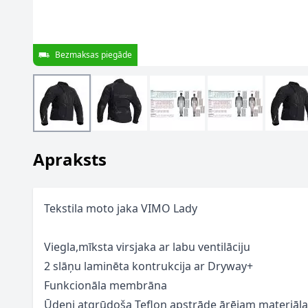
Bezmaksas piegāde
Apraksts
Tekstila moto jaka VIMO Lady
Viegla,mīksta virsjaka ar labu ventilāciju
2 slāņu laminēta kontrukcija ar Dryway+
Funkcionāla membrāna
Ūdeni atgrūdoša Teflon apstrāde ārējam materiāl