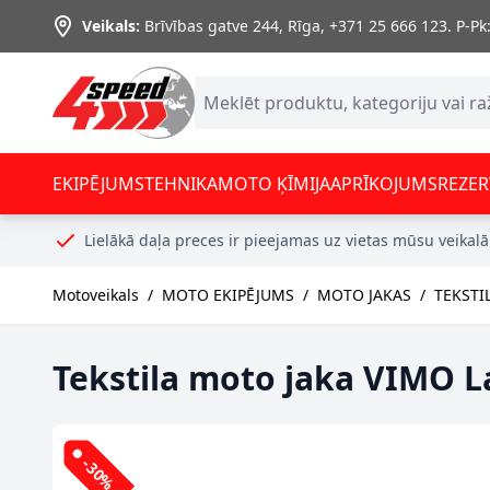
Skip to Content
Veikals:
Brīvības gatve 244, Rīga
,
+371 25 666 123.
P-Pk:
EKIPĒJUMS
TEHNIKA
MOTO ĶĪMIJA
APRĪKOJUMS
REZER
Lielākā daļa preces ir pieejamas uz vietas mūsu veikalā
Motoveikals
/
MOTO EKIPĒJUMS
/
MOTO JAKAS
/
TEKSTI
Tekstila moto jaka VIMO L
-30%