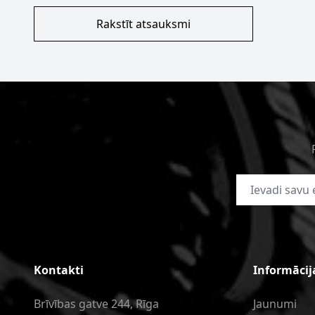
Rakstīt atsauksmi
E-pasta adrese
Kontakti
Informācij
Brīvības gatve 244, Rīga
Jaunumi