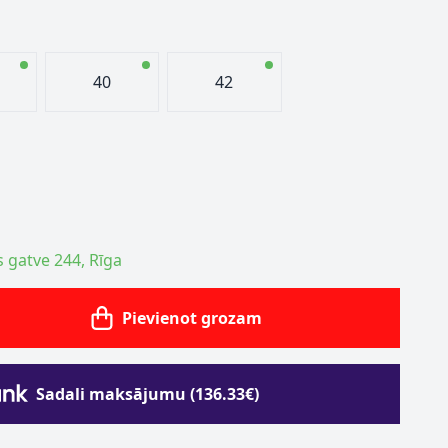
40
42
s gatve 244, Rīga
Pievienot grozam
Sadali maksājumu (136.33€)