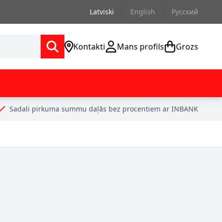
Latviski
English
Русский
Kontakti
Mans profils
Grozs
Sadali pirkuma summu daļās bez procentiem ar INBANK