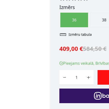
Izmērs
36
38
Izmēru tabula
409,00 €
584,50 €
Pieejams veikalā, Brīvība
Skaits