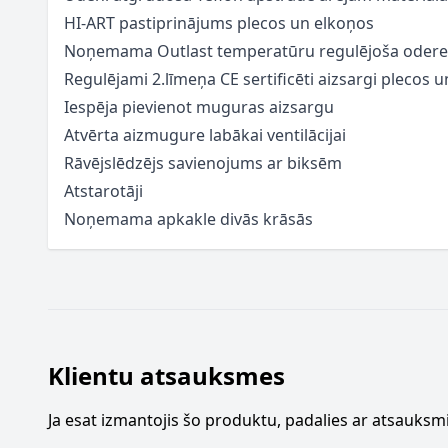
HI-ART pastiprinājums plecos un elkoņos
Noņemama Outlast temperatūru regulējoša odere 
Regulējami 2.līmeņa CE sertificēti aizsargi plecos 
Iespēja pievienot muguras aizsargu
Atvērta aizmugure labākai ventilācijai
Rāvējslēdzējs savienojums ar biksēm
Atstarotāji
Noņemama apkakle divās krāsās
Klientu atsauksmes
Ja esat izmantojis šo produktu, padalies ar atsauksmi