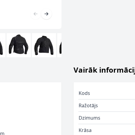
Vairāk informāci
Kods
Ražotājs
Dzimums
Krāsa
am