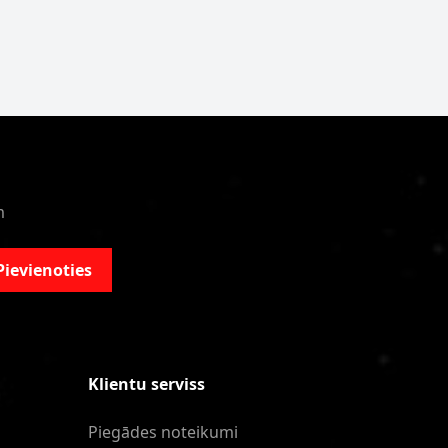
m
Pievienoties
Klientu serviss
Piegādes noteikumi