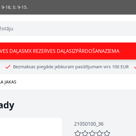
 9-18, S: 9-15.
VES DAĻAS
MX REZERVES DAĻAS
IZPĀRDOŠANA
ZIEMA
Bezmaksas piegāde jebkuram pasūtījumam virs 100 EUR
LA JAKAS
ady
21050100_36