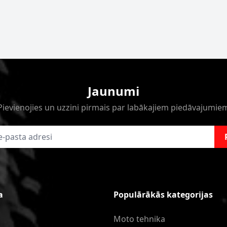
Jaunumi
Pievienojies un uzzini pirmais par labākajiem piedāvajumie
a
Populārākās kategorijas
Moto tehnika