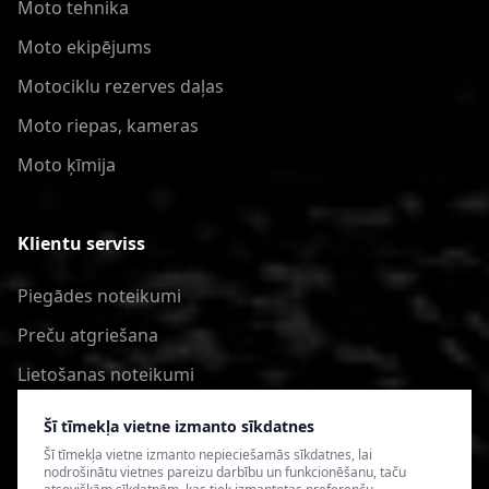
Moto tehnika
Moto ekipējums
Motociklu rezerves daļas
Moto riepas, kameras
Moto ķīmija
Klientu serviss
Piegādes noteikumi
Preču atgriešana
Lietošanas noteikumi
Privātuma politika
Šī tīmekļa vietne izmanto sīkdatnes
Šī tīmekļa vietne izmanto nepieciešamās sīkdatnes, lai
nodrošinātu vietnes pareizu darbību un funkcionēšanu, taču