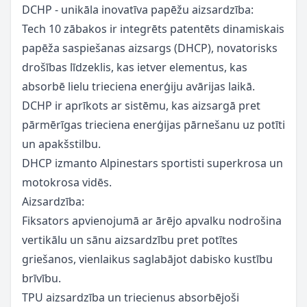
DCHP - unikāla inovatīva papēžu aizsardzība:
Tech 10 zābakos ir integrēts patentēts dinamiskais
papēža saspiešanas aizsargs (DHCP), novatorisks
drošības līdzeklis, kas ietver elementus, kas
absorbē lielu trieciena enerģiju avārijas laikā.
DCHP ir aprīkots ar sistēmu, kas aizsargā pret
pārmērīgas trieciena enerģijas pārnešanu uz potīti
un apakšstilbu.
DHCP izmanto Alpinestars sportisti superkrosa un
motokrosa vidēs.
Aizsardzība:
Fiksators apvienojumā ar ārējo apvalku nodrošina
vertikālu un sānu aizsardzību pret potītes
griešanos, vienlaikus saglabājot dabisko kustību
brīvību.
TPU aizsardzība un triecienus absorbējoši