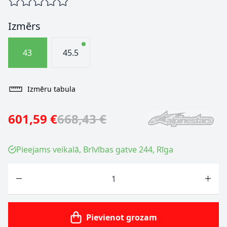
Izmērs
43
45.5
Izmēru tabula
601,59 €
668,43 €
Pieejams veikalā, Brīvības gatve 244, Rīga
Skaits
Pievienot grozam