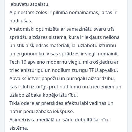
iebūvētu atbalstu.
Alpinestars zoles ir pilnībā nomaināmas, ja tās ir
nodilušas.
Anatomiski optimizēta ar samazinātu svaru trīs
sprādžu aizdares sistēma, kurā ir iekļauts neilona
un stikla šķiedras materiāli, lai uzlabotu izturību
un ergonomiku. Visas sprādzes ir viegli nomainīt.
Tech 10 apvieno modernu vieglu mikrošķiedru ar
triecienizturīgu un nodilumizturīgu TPU apvalku.
Apvalks ietver papēžu un purngalu aizsardzību,
kas ir ļoti izturīgs pret nodilumu un triecieniem un
uzlabo zābaka kopējo izturību.
Tīkla odere ar pretslīdes efektu labi vēdinās un
notur pēdu zābaka iekšpusē.
Asimetriska mediālā un sānu dubultā šarnīru
sistēma.