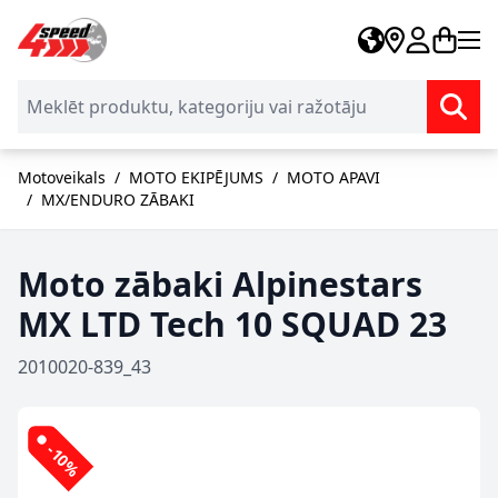
Skip to Content
Motoveikals
/
MOTO EKIPĒJUMS
/
MOTO APAVI
/
MX/ENDURO ZĀBAKI
Moto zābaki Alpinestars
MX LTD Tech 10 SQUAD 23
2010020-839_43
-10%