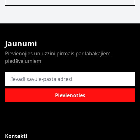
Jaunumi
Pievienojies un uzzini pirmais par labākajiem
piedāvajumiem
E-pasta adrese
Pievienoties
Kontakti