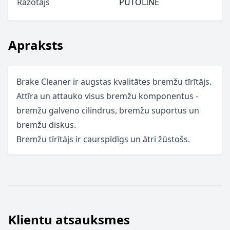
Ražotājs
PUTOLINE
Apraksts
Brake Cleaner ir augstas kvalitātes bremžu tīrītājs.
Attīra un attauko visus bremžu komponentus -
bremžu galveno cilindrus, bremžu suportus un
bremžu diskus.
Bremžu tīrītājs ir caurspīdīgs un ātri žūstošs.
Klientu atsauksmes