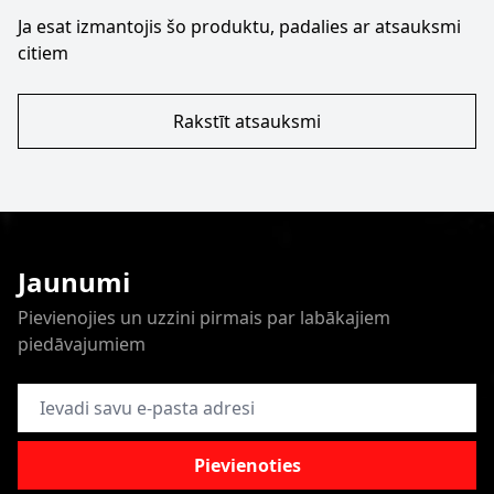
Ja esat izmantojis šo produktu, padalies ar atsauksmi
citiem
Rakstīt atsauksmi
Jaunumi
Pievienojies un uzzini pirmais par labākajiem
piedāvajumiem
E-pasta adrese
Pievienoties