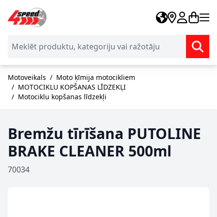
Skip to Content
Motoveikals
/
Moto ķīmija motocikliem
/
MOTOCIKLU KOPŠANAS LĪDZEKĻI
/
Motociklu kopšanas līdzekļi
Bremžu tīrīšana PUTOLINE
BRAKE CLEANER 500ml
70034