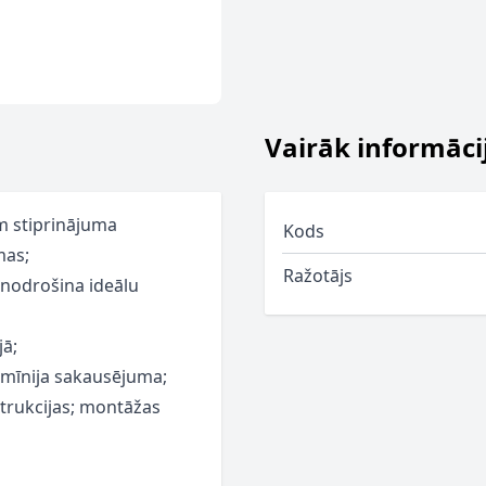
Vairāk informāci
m stiprinājuma
Kods
mas;
Ražotājs
 nodrošina ideālu
jā;
lumīnija sakausējuma;
strukcijas; montāžas