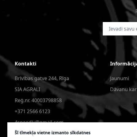
E-pasta adrese
Kontakti
Informācij
Brīvības gatve 244, Rīga
Jaunumi
SIA AGRALI
Dāvanu kar
Reģ.nr. 40003798858
+371 2566 6123
4speedlv@gmail.com
Šī tīmekļa vietne izmanto sīkdatnes