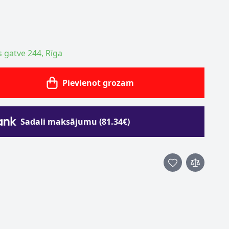
s gatve 244, Rīga
Pievienot grozam
Sadali maksājumu (81.34€)