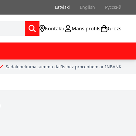
Latviski
English
Русский
Kontakti
Mans profils
Grozs
Sadali pirkuma summu daļās bez procentiem ar INBANK
)