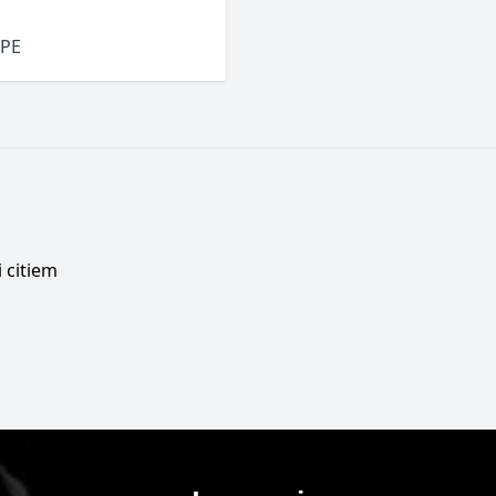
PE
 citiem