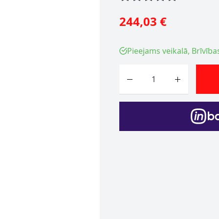
244,03 €
Pieejams veikalā, Brīvība
Skaits