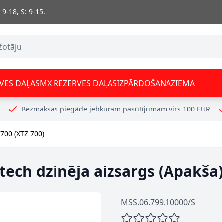
 9-18, S: 9-15.
VES DAĻAS
MX REZERVES DAĻAS
IZPĀRDOŠANA
ZIEMA
Bezmaksas piegāde jebkuram pasūtījumam virs 100 EUR
700 (XTZ 700)
ech dzinēja aizsargs (Apakša
MSS.06.799.10000/S