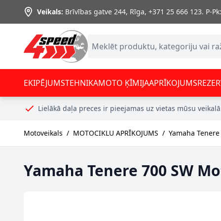
Skip to Content
Veikals:
Brīvības gatve 244, Rīga
,
+371 25 666 123.
P-Pk:
EKIPĒJUMS
TEHNIKA
MOTO ĶĪMIJA
APRĪKOJUMS
REZER
Lielākā daļa preces ir pieejamas uz vietas mūsu veikalā
Motoveikals
/
MOTOCIKLU APRĪKOJUMS
/
Yamaha Tenere 
Yamaha Tenere 700 SW Mot