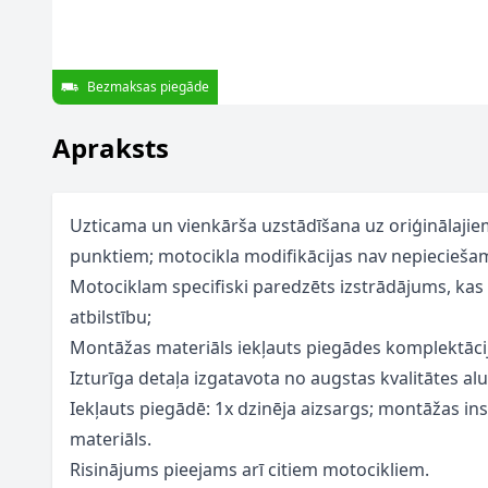
Bezmaksas piegāde
Apraksts
Uzticama un vienkārša uzstādīšana uz oriģinālajie
punktiem; motocikla modifikācijas nav nepiecieša
Motociklam specifiski paredzēts izstrādājums, kas
atbilstību;
Montāžas materiāls iekļauts piegādes komplektāci
Izturīga detaļa izgatavota no augstas kvalitātes a
Iekļauts piegādē:
1x dzinēja aizsargs; montāžas in
materiāls.
Risinājums pieejams arī citiem motocikliem.