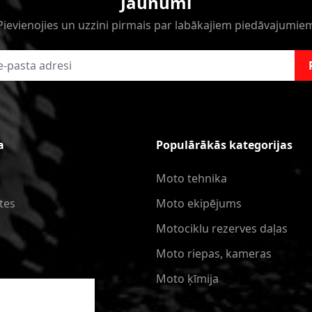
Jaunumi
Pievienojies un uzzini pirmais par labākajiem piedāvajumie
a
Populārākās kategorijas
Moto tehnika
tes
Moto ekipējums
Motociklu rezerves daļas
Moto riepas, kameras
Moto ķīmija