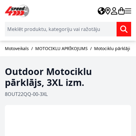
Skip to Content
Motoveikals
/
MOTOCIKLU APRĪKOJUMS
/
Motociklu pārklāji
Outdoor Motociklu
pārklājs, 3XL izm.
8OUT22QQ-00-3XL