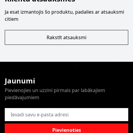
Ja esat izmantojis šo produktu, padalies ar atsauksmi
citiem
Rakstīt atsauksmi
Jaunumi
Pievienojies un uzzini pirmais par labākajiem
piedāvajumiem
E-pasta adrese
Pievienoties