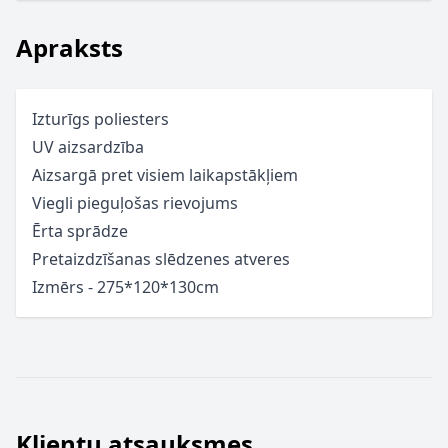
Apraksts
Izturīgs poliesters
UV aizsardzība
Aizsargā pret visiem laikapstākļiem
Viegli pieguļošas rievojums
Ērta sprādze
Pretaizdzīšanas slēdzenes atveres
Izmērs - 275*120*130cm
Klientu atsauksmes