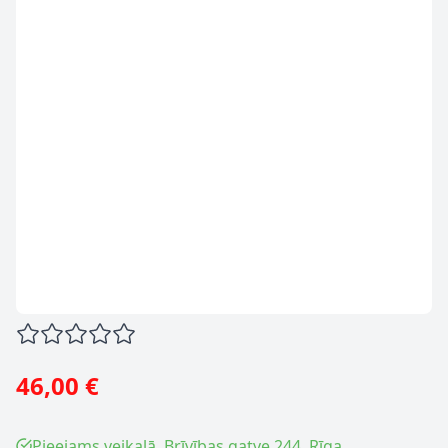
46,00 €
Pieejams veikalā, Brīvības gatve 244, Rīga