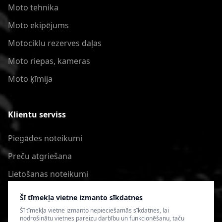
Moto tehnika
Moto ekipējums
Motociklu rezerves daļas
Moto riepas, kameras
Moto ķīmija
Klientu serviss
Piegādes noteikumi
Preču atgriešana
Lietošanas noteikumi
Privātuma politika
Šī tīmekļa vietne izmanto sīkdatnes
Šī tīmekļa vietne izmanto nepieciešamās sīkdatnes, lai
nodrošinātu vietnes pareizu darbību un funkcionēšanu, taču