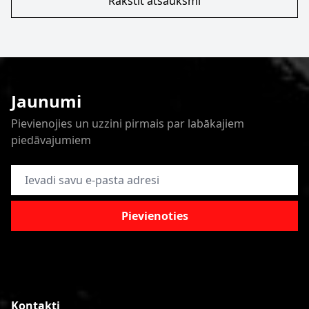
Rakstīt atsauksmi
Jaunumi
Pievienojies un uzzini pirmais par labākajiem
piedāvajumiem
E-pasta adrese
Pievienoties
Kontakti