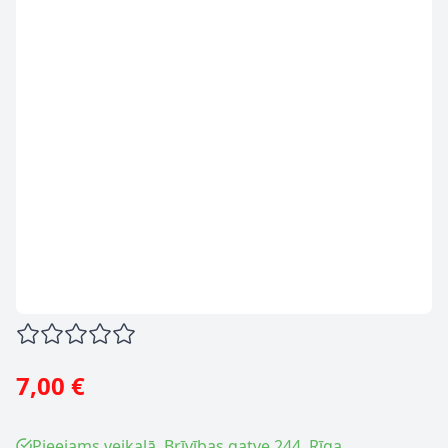
7,00 €
Pieejams veikalā, Brīvības gatve 244, Rīga