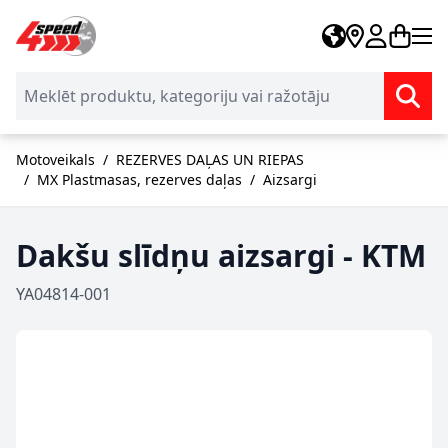
Skip to Content
Motoveikals
/
REZERVES DAĻAS UN RIEPAS
/
MX Plastmasas, rezerves daļas
/
Aizsargi
Dakšu slīdņu aizsargi - KTM
YA04814-001