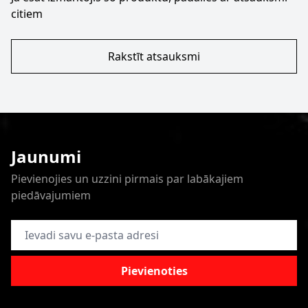
citiem
Rakstīt atsauksmi
Jaunumi
Pievienojies un uzzini pirmais par labākajiem
piedāvajumiem
E-pasta adrese
Pievienoties