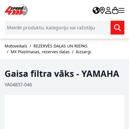
Skip to Content
Motoveikals
/
REZERVES DAĻAS UN RIEPAS
/
MX Plastmasas, rezerves daļas
/
Aizsargi
Gaisa filtra vāks - YAMAHA
YA04837-046