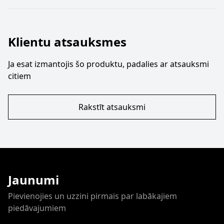
Klientu atsauksmes
Ja esat izmantojis šo produktu, padalies ar atsauksmi
citiem
Rakstīt atsauksmi
Jaunumi
Pievienojies un uzzini pirmais par labākajiem
piedāvajumiem