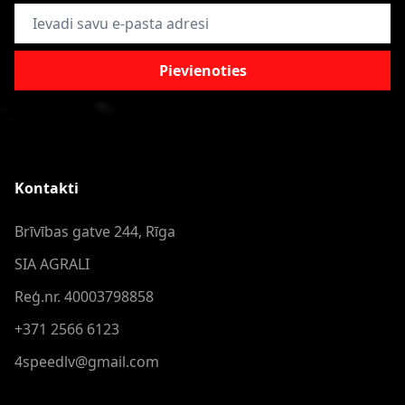
E-pasta adrese
Pievienoties
Kontakti
Brīvības gatve 244, Rīga
SIA AGRALI
Reģ.nr. 40003798858
+371 2566 6123
4speedlv@gmail.com