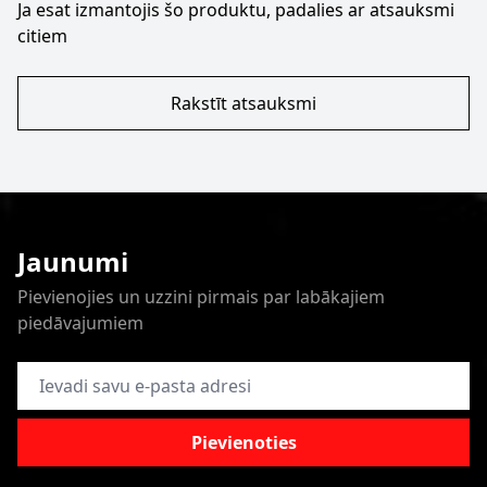
Ja esat izmantojis šo produktu, padalies ar atsauksmi
citiem
Rakstīt atsauksmi
Jaunumi
Pievienojies un uzzini pirmais par labākajiem
piedāvajumiem
E-pasta adrese
Pievienoties