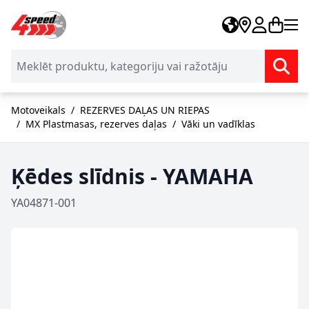
Skip to Content
Motoveikals
/
REZERVES DAĻAS UN RIEPAS
/
MX Plastmasas, rezerves daļas
/
Vāki un vadīklas
Ķēdes slīdnis - YAMAHA
YA04871-001