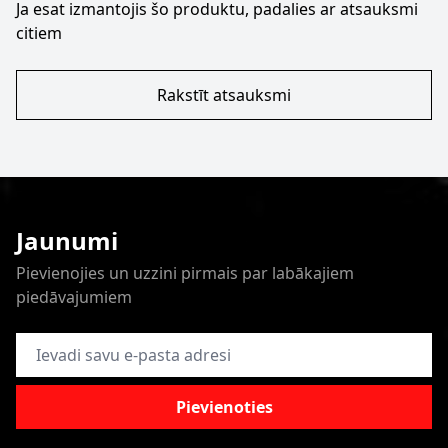
Ja esat izmantojis šo produktu, padalies ar atsauksmi
citiem
Rakstīt atsauksmi
Jaunumi
Pievienojies un uzzini pirmais par labākajiem
piedāvajumiem
E-pasta adrese
Pievienoties