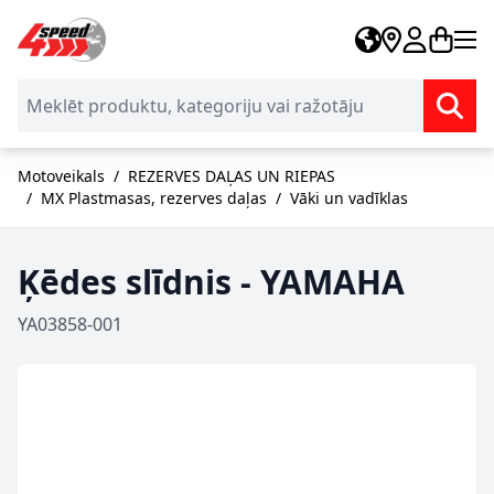
Skip to Content
Motoveikals
/
REZERVES DAĻAS UN RIEPAS
/
MX Plastmasas, rezerves daļas
/
Vāki un vadīklas
Ķēdes slīdnis - YAMAHA
YA03858-001