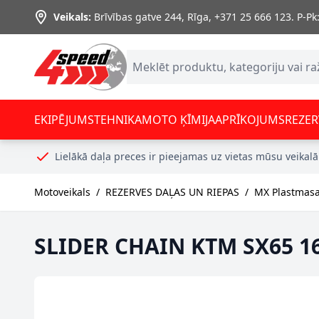
Skip to Content
Veikals:
Brīvības gatve 244, Rīga
,
+371 25 666 123.
P-Pk:
EKIPĒJUMS
TEHNIKA
MOTO ĶĪMIJA
APRĪKOJUMS
REZER
Lielākā daļa preces ir pieejamas uz vietas mūsu veikalā
Motoveikals
/
REZERVES DAĻAS UN RIEPAS
/
MX Plastmasa
SLIDER CHAIN KTM SX65 16