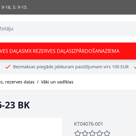
 9-18, S: 9-15.
VES DAĻAS
MX REZERVES DAĻAS
IZPĀRDOŠANA
ZIEMA
Bezmaksas piegāde jebkuram pasūtījumam virs 100 EUR
s, rezerves daļas
/
Vāki un vadīklas
-23 BK
KT04076-001