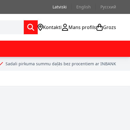
Latviski
English
Русский
Kontakti
Mans profils
Grozs
Sadali pirkuma summu daļās bez procentiem ar INBANK