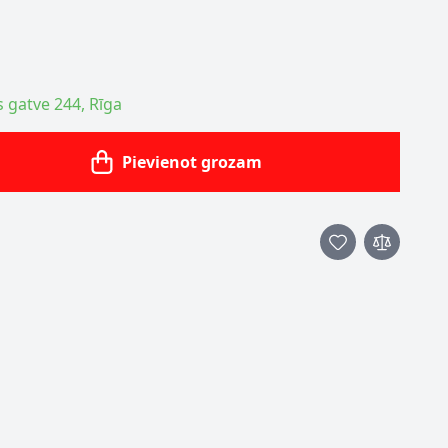
s gatve 244, Rīga
Pievienot grozam