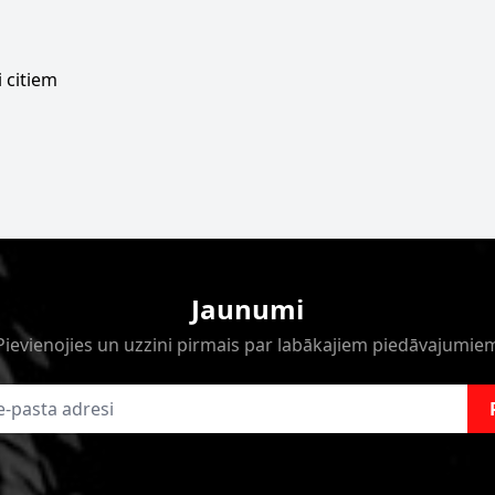
 citiem
Jaunumi
Pievienojies un uzzini pirmais par labākajiem piedāvajumie