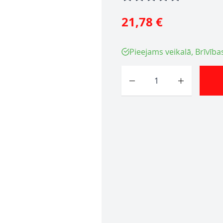
21,78 €
Pieejams veikalā, Brīvība
Skaits