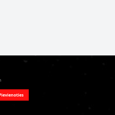
m
Pievienoties