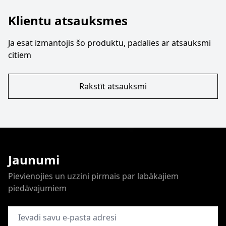
Klientu atsauksmes
Ja esat izmantojis šo produktu, padalies ar atsauksmi
citiem
Rakstīt atsauksmi
Jaunumi
Pievienojies un uzzini pirmais par labākajiem
piedāvajumiem
E-pasta adrese