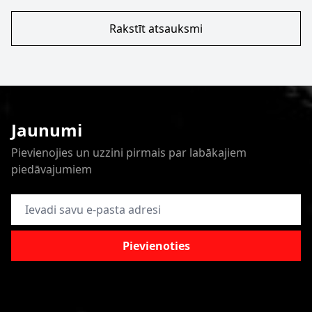
Rakstīt atsauksmi
Jaunumi
Pievienojies un uzzini pirmais par labākajiem
piedāvajumiem
E-pasta adrese
Pievienoties