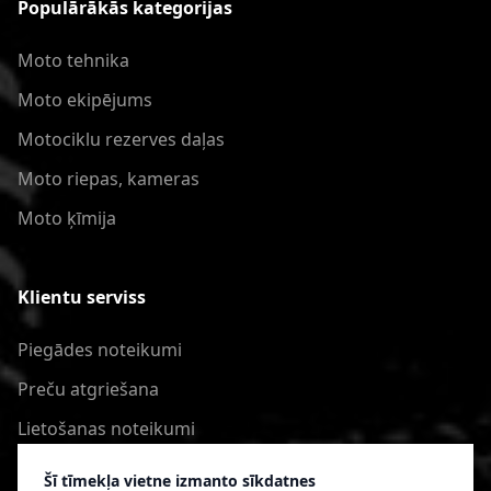
Populārākās kategorijas
Moto tehnika
Moto ekipējums
Motociklu rezerves daļas
Moto riepas, kameras
Moto ķīmija
Klientu serviss
Piegādes noteikumi
Preču atgriešana
Lietošanas noteikumi
Privātuma politika
Šī tīmekļa vietne izmanto sīkdatnes