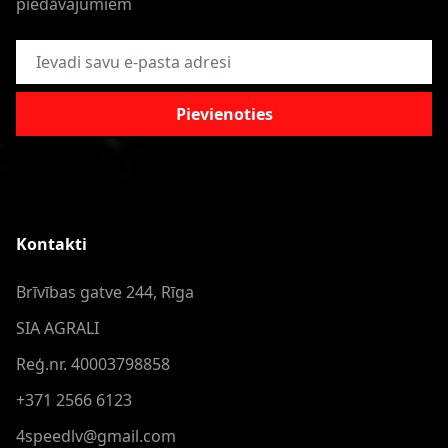
piedāvajumiem
E-pasta adrese
Pievienoties
Kontakti
Brīvības gatve 244, Rīga
SIA AGRALI
Reģ.nr. 40003798858
+371 2566 6123
4speedlv@gmail.com