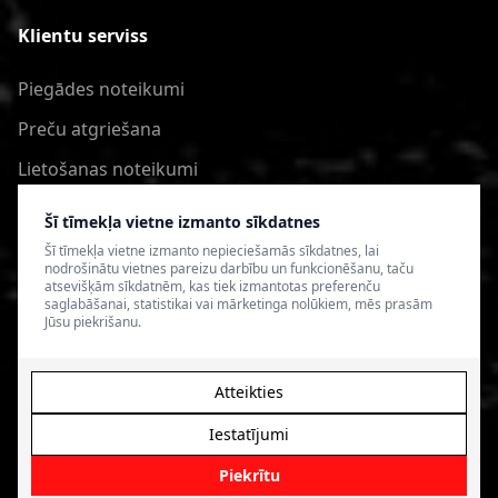
Klientu serviss
Piegādes noteikumi
Preču atgriešana
Lietošanas noteikumi
Privātuma politika
Šī tīmekļa vietne izmanto sīkdatnes
Šī tīmekļa vietne izmanto nepieciešamās sīkdatnes, lai
nodrošinātu vietnes pareizu darbību un funkcionēšanu, taču
atsevišķām sīkdatnēm, kas tiek izmantotas preferenču
saglabāšanai, statistikai vai mārketinga nolūkiem, mēs prasām
Jūsu piekrišanu.
Atteikties
Iestatījumi
© 2026 4SPEED.LV. Visas tiesības aizsargātas.
Interneta
veikala izveide - Magecode
.
Piekrītu