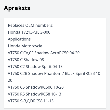
Apraksts
Replaces OEM numbers:
Honda 17213-MEG-000
Applications
Honda
Motorcycle
VT750 C,CA,CF Shadow Aero
RC50
04-20
VT750 C Shadow
08
VT750 C2 Shadow Spirit
04-15
VT750 C2B Shadow Phantom / Black Spirit
RC53
10-
20
VT750 CS Shadow
RC50C
10-20
VT750 RS Shadow
RC58
10-13
VT750 S-B,C,D
RC58
11-13