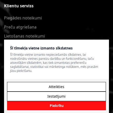
Klientu serviss
Piegādes noteikumi
Preču atgriešana
Lietošanas noteikumi
Privātuma politika
Šī tīmekļa vietne izmanto sīkdatnes
Šī tīmekļa vietne izmanto nepieciešamās sīkdatnes, lai
nodrošinātu vietnes pareizu darbību un funkcionēšanu, taču
atsevišķām sīkdatnēm, kas tiek izmantotas preferenču
saglabāšanai, statistikai vai mārketinga nolūkiem, mēs prasām
Jūsu piekrišanu.
Atteikties
Iestatījumi
© 2026 4SPEED.LV. Visas tiesības aizsargātas.
Interneta
veikala izveide - Magecode
.
Piekrītu