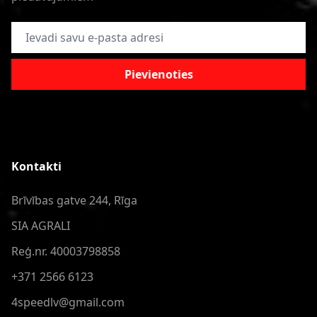
E-pasta adrese
Pievienoties
Kontakti
Brīvības gatve 244, Rīga
SIA AGRALI
Reģ.nr. 40003798858
+371 2566 6123
4speedlv@gmail.com