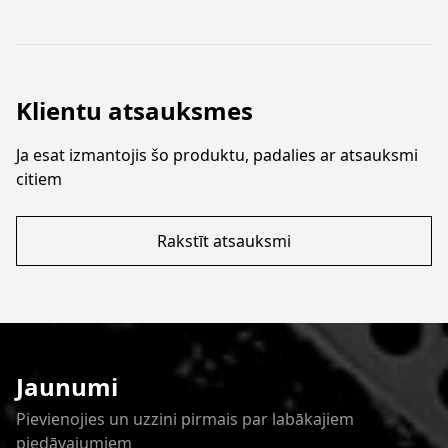
Klientu atsauksmes
Ja esat izmantojis šo produktu, padalies ar atsauksmi
citiem
Rakstīt atsauksmi
Jaunumi
Pievienojies un uzzini pirmais par labākajiem
piedāvajumiem