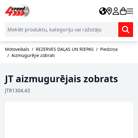
Skip to Content
Motoveikals
/
REZERVES DAĻAS UN RIEPAS
/
Piedziņa
/
Aizmugurējie zobrati
JT aizmugurējais zobrats
JTR1304.43