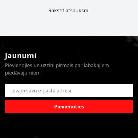
Rakstīt atsauksmi
Jaunumi
Pievienojies un uzzini pirmais par labākajiem
piedāvajumiem
E-pasta adrese
Pievienoties