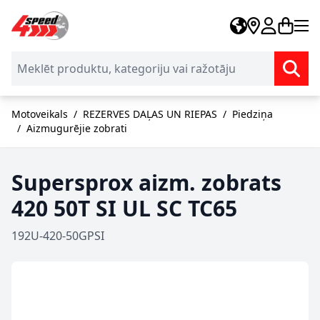
Skip to Content
Motoveikals
/
REZERVES DAĻAS UN RIEPAS
/
Piedziņa
/
Aizmugurējie zobrati
Supersprox aizm. zobrats
420 50T SI UL SC TC65
192U-420-50GPSI