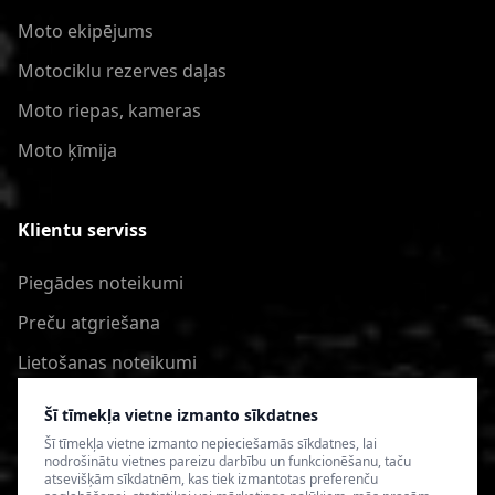
Moto ekipējums
Motociklu rezerves daļas
Moto riepas, kameras
Moto ķīmija
Klientu serviss
Piegādes noteikumi
Preču atgriešana
Lietošanas noteikumi
Privātuma politika
Šī tīmekļa vietne izmanto sīkdatnes
Šī tīmekļa vietne izmanto nepieciešamās sīkdatnes, lai
nodrošinātu vietnes pareizu darbību un funkcionēšanu, taču
atsevišķām sīkdatnēm, kas tiek izmantotas preferenču