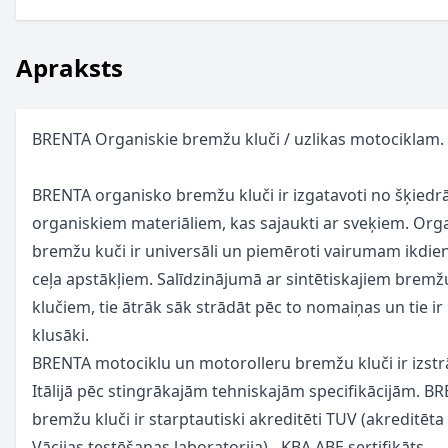
Apraksts
BRENTA Organiskie bremžu kluči / uzlikas motociklam.
BRENTA organisko bremžu kluči ir izgatavoti no šķied
organiskiem materiāliem, kas sajaukti ar sveķiem. Org
bremžu kuči ir universāli un piemēroti vairumam ikdie
ceļa apstākļiem. Salīdzinājumā ar sintētiskajiem bremž
klučiem, tie ātrāk sāk strādāt pēc to nomaiņas un tie ir
klusāki.
BRENTA motociklu un motorolleru bremžu kluči ir izstr
Itālijā pēc stingrākajām tehniskajām specifikācijām. B
bremžu kluči ir starptautiski akreditēti TUV (akreditēta
Vācijas testēšanas laboratorija) - KBA ABE sertifikāts.