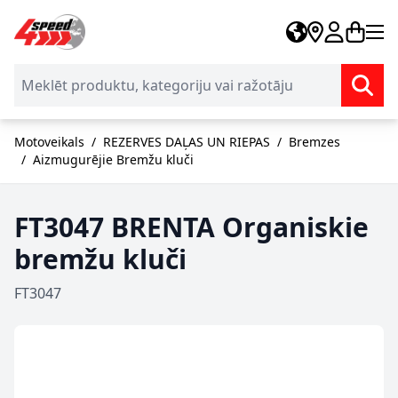
Skip to Content
Motoveikals
/
REZERVES DAĻAS UN RIEPAS
/
Bremzes
/
Aizmugurējie Bremžu kluči
FT3047 BRENTA Organiskie
bremžu kluči
FT3047