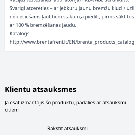
Svarīgi atcerēties – ar jebkuru jaunu bremžu kluci / uzl
nepieciešams ļaut tiem s;akum;a piedilt, pirms sākt tos 
ar 100 % bremzēšanas jaudu.
Katalogs -
http://www.brentafreni.it/EN/brenta_products_catalo
Klientu atsauksmes
Ja esat izmantojis šo produktu, padalies ar atsauksmi
citiem
Rakstīt atsauksmi