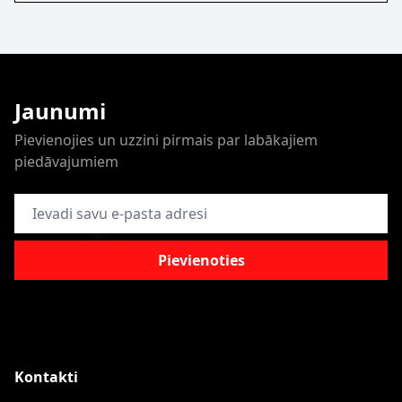
Jaunumi
Pievienojies un uzzini pirmais par labākajiem
piedāvajumiem
E-pasta adrese
Pievienoties
Kontakti