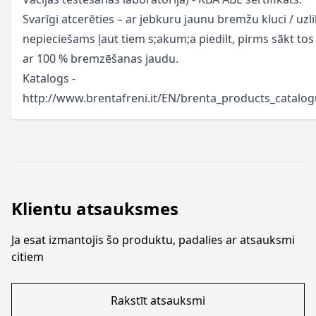
Svarīgi atcerēties – ar jebkuru jaunu bremžu kluci / uzl
nepieciešams ļaut tiem s;akum;a piedilt, pirms sākt tos 
ar 100 % bremzēšanas jaudu.
Katalogs -
http://www.brentafreni.it/EN/brenta_products_catalo
Klientu atsauksmes
Ja esat izmantojis šo produktu, padalies ar atsauksmi
citiem
Rakstīt atsauksmi