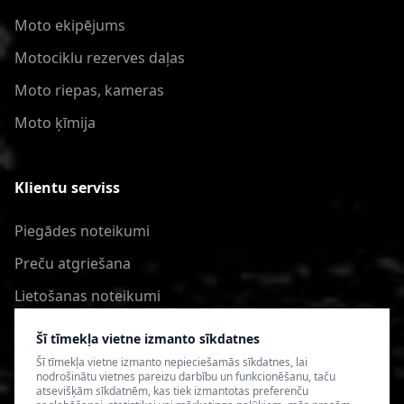
Moto ekipējums
Motociklu rezerves daļas
Moto riepas, kameras
Moto ķīmija
Klientu serviss
Piegādes noteikumi
Preču atgriešana
Lietošanas noteikumi
Privātuma politika
Šī tīmekļa vietne izmanto sīkdatnes
Šī tīmekļa vietne izmanto nepieciešamās sīkdatnes, lai
nodrošinātu vietnes pareizu darbību un funkcionēšanu, taču
atsevišķām sīkdatnēm, kas tiek izmantotas preferenču