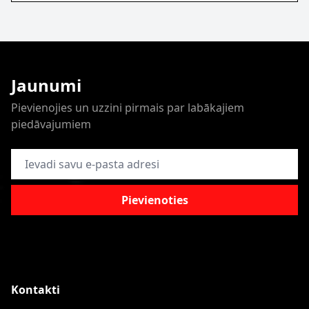
Jaunumi
Pievienojies un uzzini pirmais par labākajiem
piedāvajumiem
E-pasta adrese
Pievienoties
Kontakti