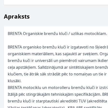
Apraksts
BRENTA Organiskie bremžu kluči / uzlikas motociklam.
BRENTA organisko bremžu kluči ir izgatavoti no šķied
organiskiem materiāliem, kas sajaukti ar sveķiem. Org
bremžu kuči ir universāli un piemēroti vairumam ikdie
ceļa apstākļiem. Salīdzinājumā ar sintētiskajiem bremž
klučiem, tie ātrāk sāk strādāt pēc to nomaiņas un tie ir
klusāki.
BRENTA motociklu un motorolleru bremžu kluči ir izstr
Itālijā pēc stingrākajām tehniskajām specifikācijām. B
bremžu kluči ir starptautiski akreditēti TUV (akreditēta
Vācijas testēšanas laboratorija) - KBA ABE sertifikāts.