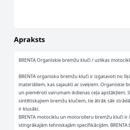
Apraksts
BRENTA Organiskie bremžu kluči / uzlikas motocik
BRENTA organisko bremžu kluči ir izgatavoti no š
materiāliem, kas sajaukti ar sveķiem. Organiskie br
un piemēroti vairumam ikdienas ceļa apstākļiem. S
sintētiskajiem bremžu klučiem, tie ātrāk sāk strād
ir klusāki.
BRENTA motociklu un motorolleru bremžu kluči ir izs
stingrākajām tehniskajām specifikācijām. BRENTA b