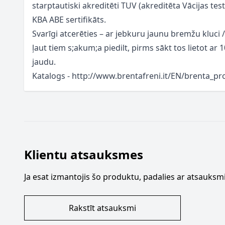
starptautiski akreditēti TUV (akreditēta Vācijas tes
KBA ABE sertifikāts.
Svarīgi atcerēties – ar jebkuru jaunu bremžu kluci 
ļaut tiem s;akum;a piedilt, pirms sākt tos lietot a
jaudu.
Katalogs - http://www.brentafreni.it/EN/brenta_p
Klientu atsauksmes
Ja esat izmantojis šo produktu, padalies ar atsauksmi
Rakstīt atsauksmi