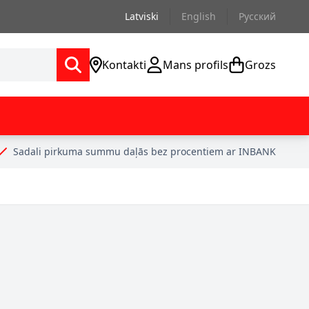
Latviski
English
Русский
Kontakti
Mans profils
Grozs
Sadali pirkuma summu daļās bez procentiem ar INBANK