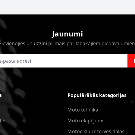
Jaunumi
Pievienojies un uzzini pirmais par labākajiem piedāvajumie
a
Populārākās kategorijas
Moto tehnika
tes
Moto ekipējums
Motociklu rezerves daļas