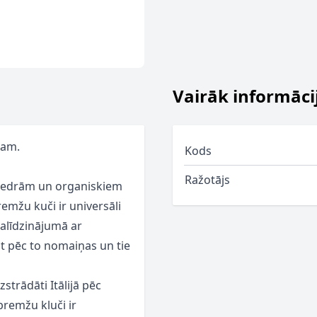
Vairāk informāci
lam.
Kods
Ražotājs
ķiedrām un organiskiem
emžu kuči ir universāli
alīdzinājumā ar
āt pēc to nomaiņas un tie
trādāti Itālijā pēc
remžu kluči ir