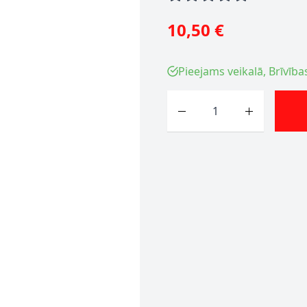
10,50 €
Pieejams veikalā, Brīvība
Skaits