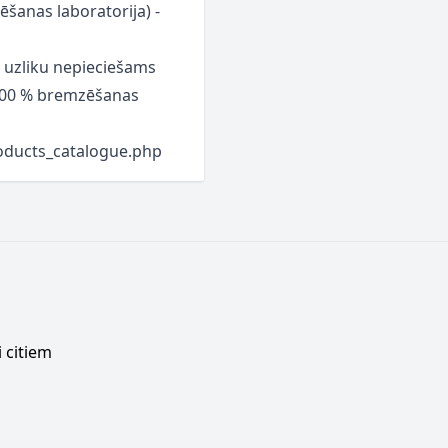
tēšanas laboratorija) -
/ uzliku nepieciešams
r 100 % bremzēšanas
roducts_catalogue.php
 citiem