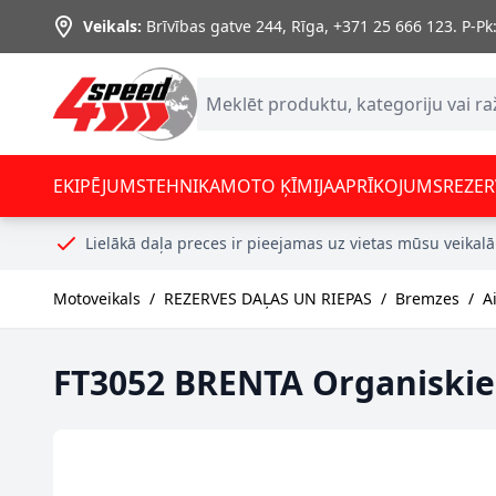
Skip to Content
Veikals:
Brīvības gatve 244, Rīga
,
+371 25 666 123.
P-Pk:
EKIPĒJUMS
TEHNIKA
MOTO ĶĪMIJA
APRĪKOJUMS
REZER
Lielākā daļa preces ir pieejamas uz vietas mūsu veikalā
Motoveikals
/
REZERVES DAĻAS UN RIEPAS
/
Bremzes
/
A
FT3052 BRENTA Organiskie