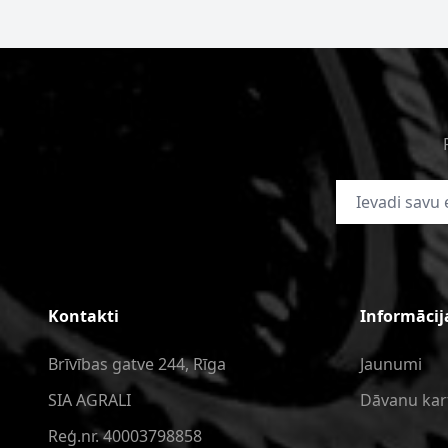
E-pasta adrese
Kontakti
Informācij
Brīvības gatve 244, Rīga
Jaunumi
SIA AGRALI
Dāvanu kar
Reģ.nr. 40003798858