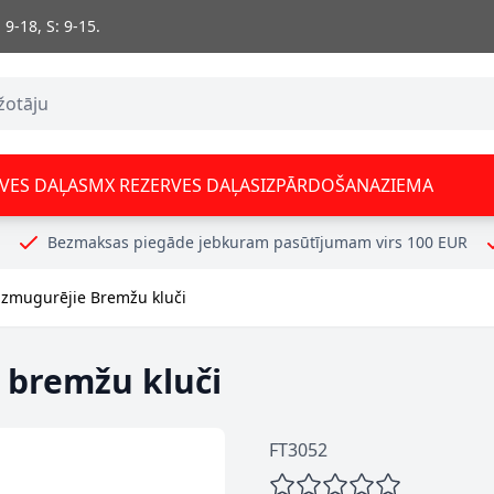
 9-18, S: 9-15.
VES DAĻAS
MX REZERVES DAĻAS
IZPĀRDOŠANA
ZIEMA
Bezmaksas piegāde jebkuram pasūtījumam virs 100 EUR
izmugurējie Bremžu kluči
 bremžu kluči
FT3052