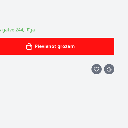
s gatve 244, Rīga
Pievienot grozam