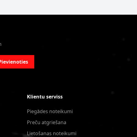
m
Pievienoties
Klientu serviss
Piegādes noteikumi
Preču atgriešana
Lietošanas noteikumi