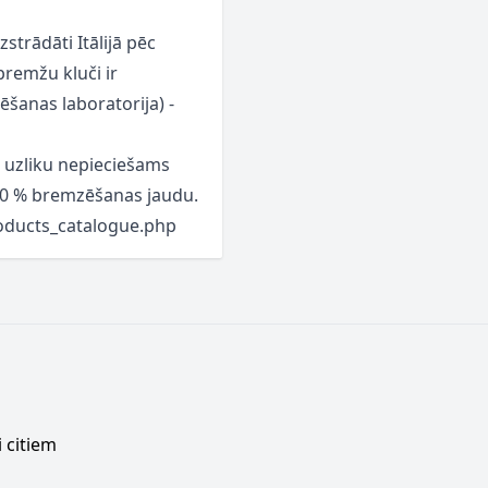
trādāti Itālijā pēc
remžu kluči ir
tēšanas laboratorija) -
/ uzliku nepieciešams
 100 % bremzēšanas jaudu.
roducts_catalogue.php
 citiem