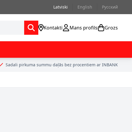
Latviski
English
Русский
Kontakti
Mans profils
Grozs
Sadali pirkuma summu daļās bez procentiem ar INBANK