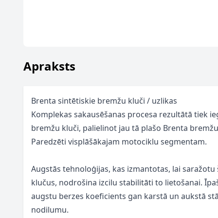
Apraksts
Brenta sintētiskie bremžu kluči / uzlikas
Komplekas sakausēšanas procesa rezultātā tiek ieg
bremžu kluči, palielinot jau tā plašo Brenta bremž
Paredzēti visplāšākajam motociklu segmentam.
Augstās tehnoloģijas, kas izmantotas, lai saražo
klučus, nodrošina izcilu stabilitāti to lietošanai. Ī
augstu berzes koeficients gan karstā un aukstā stā
nodilumu.