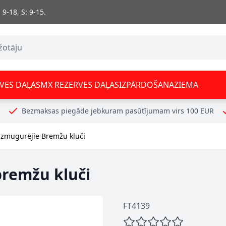
 9-18, S: 9-15.
VES DAĻAS
MX REZERVES DAĻAS
IZPĀRDOŠANA
ZIEMA
Bezmaksas piegāde jebkuram pasūtījumam virs 100 EUR
izmugurējie Bremžu kluči
bremžu kluči
FT4139