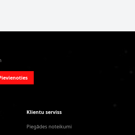
m
Pievienoties
Klientu serviss
Piegādes noteikumi