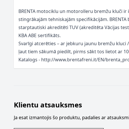
BRENTA motociklu un motorolleru bremžu kluči ir izs
stingrākajām tehniskajām specifikācijām. BRENTA b
starptautiski akreditēti TUV (akreditēta Vācijas tes
KBA ABE sertifikāts.
Svarīgi atcerēties – ar jebkuru jaunu bremžu kluci 
ļaut tiem sākumā piedilt, pirms sākt tos lietot ar
Katalogs - http://www.brentafreni.it/EN/brenta_p
Klientu atsauksmes
Ja esat izmantojis šo produktu, padalies ar atsauksmi