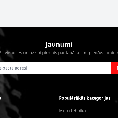
Jaunumi
Pievienojies un uzzini pirmais par labākajiem piedāvajumie
a
Populārākās kategorijas
Moto tehnika