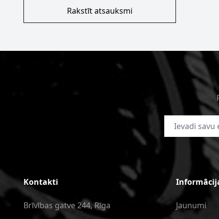
Rakstīt atsauksmi
E-pasta adrese
Kontakti
Informācij
Brīvības gatve 244, Rīga
Jaunumi