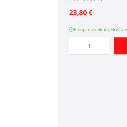
23,80 €
Pieejams veikalā, Brīvība
Skaits