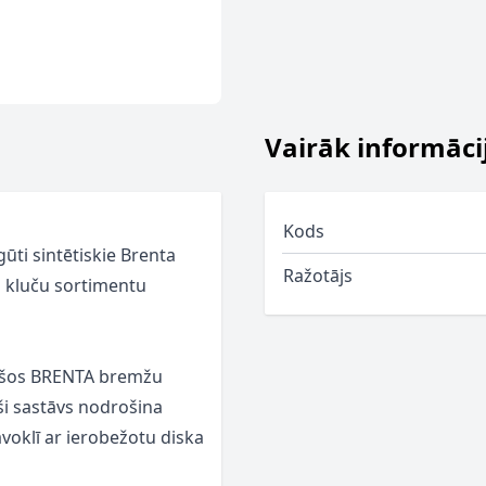
Vairāk informāci
Kods
ūti sintētiskie Brenta
Ražotājs
u kluču sortimentu
tu šos BRENTA bremžu
paši sastāvs nodrošina
voklī ar ierobežotu diska