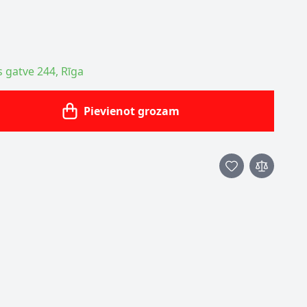
s gatve 244, Rīga
Pievienot grozam