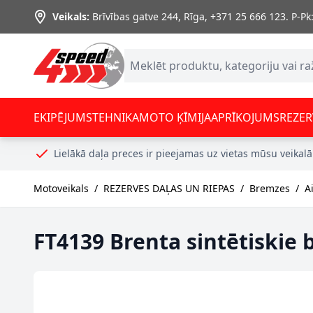
Skip to Content
Veikals:
Brīvības gatve 244, Rīga
,
+371 25 666 123.
P-Pk:
EKIPĒJUMS
TEHNIKA
MOTO ĶĪMIJA
APRĪKOJUMS
REZER
Lielākā daļa preces ir pieejamas uz vietas mūsu veikalā
Motoveikals
/
REZERVES DAĻAS UN RIEPAS
/
Bremzes
/
A
FT4139 Brenta sintētiskie 