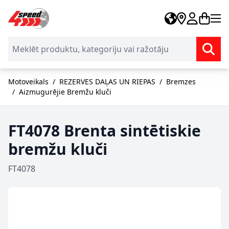
Skip to Content
Motoveikals
/
REZERVES DAĻAS UN RIEPAS
/
Bremzes
/
Aizmugurējie Bremžu kluči
FT4078 Brenta sintētiskie
bremžu kluči
FT4078