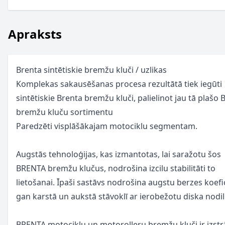
Apraksts
Brenta sintētiskie bremžu kluči / uzlikas
Komplekas sakausēšanas procesa rezultātā tiek iegūti
sintētiskie Brenta bremžu kluči, palielinot jau tā plašo 
bremžu kluču sortimentu
Paredzēti visplāšākajam motociklu segmentam.
Augstās tehnoloģijas, kas izmantotas, lai saražotu šos
BRENTA bremžu klučus, nodrošina izcilu stabilitāti to
lietošanai. Īpaši sastāvs nodrošina augstu berzes koefi
gan karstā un aukstā stāvoklī ar ierobežotu diska nodi
BRENTA motociklu un motorolleru bremžu kluči ir izstr