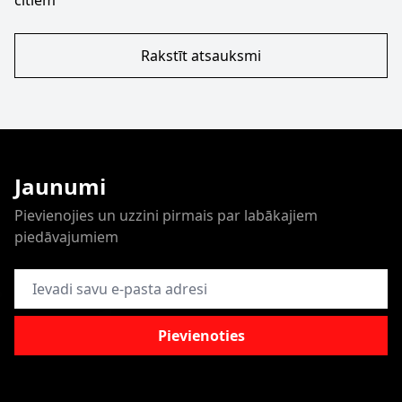
citiem
Rakstīt atsauksmi
Jaunumi
Pievienojies un uzzini pirmais par labākajiem
piedāvajumiem
E-pasta adrese
Pievienoties