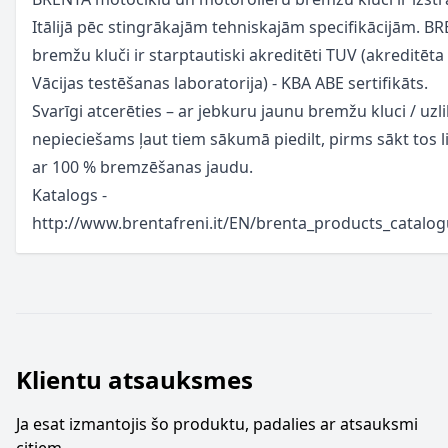
Itālijā pēc stingrākajām tehniskajām specifikācijām. B
bremžu kluči ir starptautiski akreditēti TUV (akreditēta
Vācijas testēšanas laboratorija) - KBA ABE sertifikāts.
Svarīgi atcerēties – ar jebkuru jaunu bremžu kluci / uzl
nepieciešams ļaut tiem sākumā piedilt, pirms sākt tos l
ar 100 % bremzēšanas jaudu.
Katalogs -
http://www.brentafreni.it/EN/brenta_products_catalo
Klientu atsauksmes
Ja esat izmantojis šo produktu, padalies ar atsauksmi