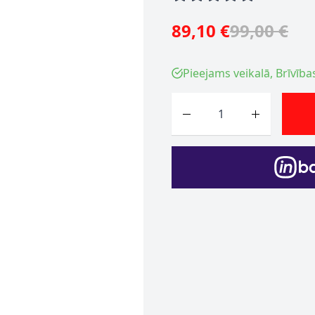
89,10 €
99,00 €
Pieejams veikalā, Brīvība
Skaits