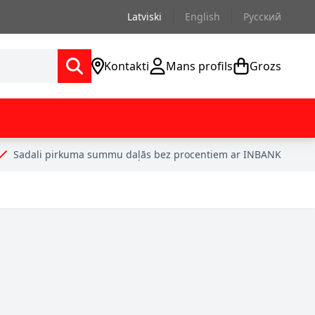
Latviski
English
Русский
Kontakti
Mans profils
Grozs
Sadali pirkuma summu daļās bez procentiem ar INBANK