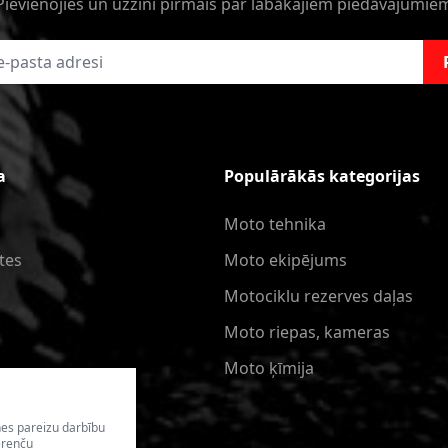
Pievienojies un uzzini pirmais par labākajiem piedāvajumie
a
Populārākās kategorijas
Moto tehnika
tes
Moto ekipējums
Motociklu rezerves daļas
Moto riepas, kameras
Moto ķīmija
nes pareizu darbību
erenču