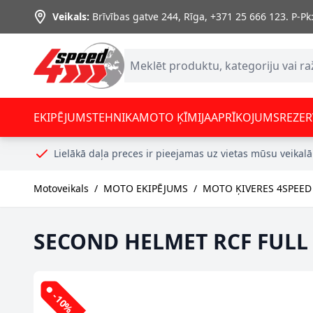
Skip to Content
Veikals:
Brīvības gatve 244, Rīga
,
+371 25 666 123.
P-Pk:
EKIPĒJUMS
TEHNIKA
MOTO ĶĪMIJA
APRĪKOJUMS
REZER
Lielākā daļa preces ir pieejamas uz vietas mūsu veikalā
Motoveikals
/
MOTO EKIPĒJUMS
/
MOTO ĶIVERES 4SPEED
SECOND HELMET RCF FULL 
-10%