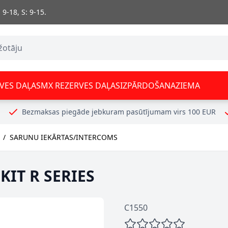
 9-18, S: 9-15.
VES DAĻAS
MX REZERVES DAĻAS
IZPĀRDOŠANA
ZIEMA
Bezmaksas piegāde jebkuram pasūtījumam virs 100 EUR
/
SARUNU IEKĀRTAS/INTERCOMS
KIT R SERIES
C1550