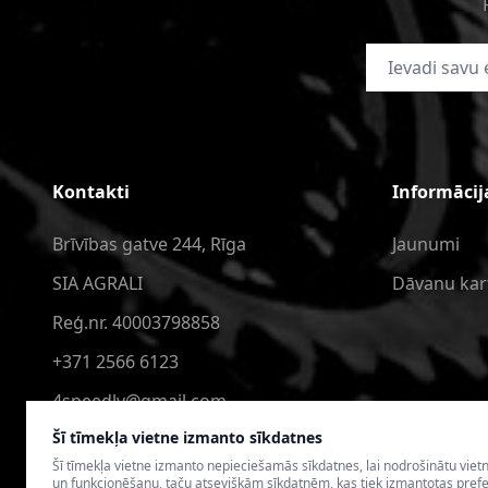
E-pasta adrese
Kontakti
Informācij
Brīvības gatve 244, Rīga
Jaunumi
SIA AGRALI
Dāvanu kar
Reģ.nr. 40003798858
+371 2566 6123
4speedlv@gmail.com
Šī tīmekļa vietne izmanto sīkdatnes
Šī tīmekļa vietne izmanto nepieciešamās sīkdatnes, lai nodrošinātu viet
un funkcionēšanu, taču atsevišķām sīkdatnēm, kas tiek izmantotas pref