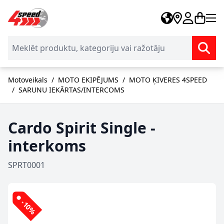
Skip to Content
Motoveikals
/
MOTO EKIPĒJUMS
/
MOTO ĶIVERES 4SPEED
/
SARUNU IEKĀRTAS/INTERCOMS
Cardo Spirit Single -
interkoms
SPRT0001
-10%