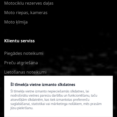
Motociklu rezerves daļas
Moto riepas, kameras
Moto ķīmija
Klientu serviss
Piegādes noteikumi
Preču atgriešana
Lietošanas noteikumi
Privātuma politika
Šī tīmekļa vietne izmanto sīkdatnes
Šī tīmekļa vietne izmanto nepieciešamās sīkdatnes, lai
nodrošinātu vietnes pareizu darbību un funkcionēšanu, taču
atsevišķām sīkdatnēm, kas tiek izmantotas preferenču
saglabāšanai, statistikai vai mārketinga nolūkiem, mēs prasām
Jūsu piekrišanu.