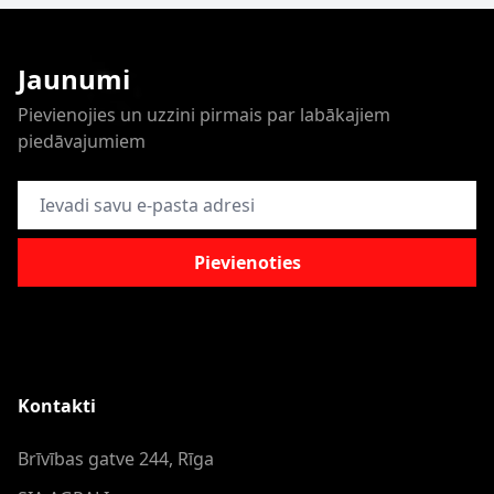
Jaunumi
Pievienojies un uzzini pirmais par labākajiem
piedāvajumiem
E-pasta adrese
Pievienoties
Kontakti
Brīvības gatve 244, Rīga