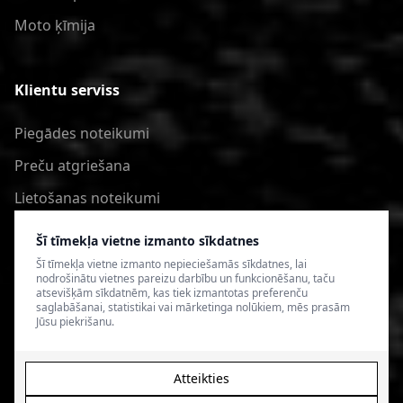
Moto ķīmija
Klientu serviss
Piegādes noteikumi
Preču atgriešana
Lietošanas noteikumi
Privātuma politika
Šī tīmekļa vietne izmanto sīkdatnes
Šī tīmekļa vietne izmanto nepieciešamās sīkdatnes, lai
nodrošinātu vietnes pareizu darbību un funkcionēšanu, taču
atsevišķām sīkdatnēm, kas tiek izmantotas preferenču
saglabāšanai, statistikai vai mārketinga nolūkiem, mēs prasām
Jūsu piekrišanu.
Atteikties