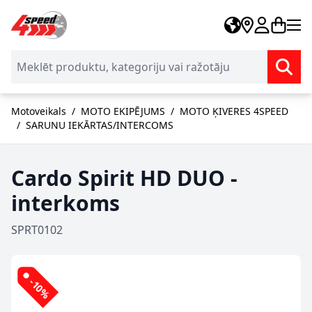
Skip to Content
Motoveikals
/
MOTO EKIPĒJUMS
/
MOTO ĶIVERES 4SPEED
/
SARUNU IEKĀRTAS/INTERCOMS
Cardo Spirit HD DUO -
interkoms
SPRT0102
-10%