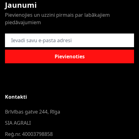
Jaunumi
Pievienojies un uzzini pirmais par labākajiem
piedāvajumiem
E-pasta adrese
Pievienoties
Kontakti
Brīvības gatve 244, Rīga
SIA AGRALI
Reģ.nr. 40003798858