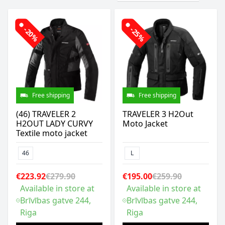
-20%
-25%
Free shipping
Free shipping
(46) TRAVELER 2
TRAVELER 3 H2Out
H2OUT LADY CURVY
Moto Jacket
Textile moto jacket
46
L
€223.92
€279.90
€195.00
€259.90
Available in store at
Available in store at
Brīvības gatve 244,
Brīvības gatve 244,
Riga
Riga