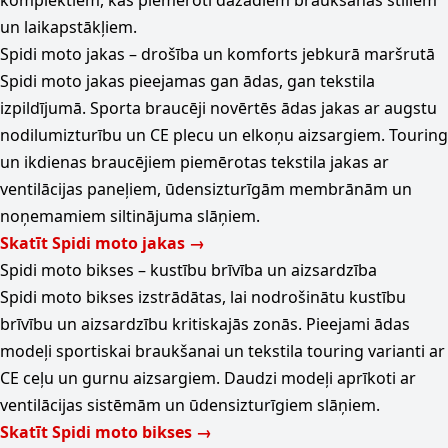
komplektiem, kas piemēroti dažādiem braukšanas stiliem
un laikapstākļiem.
Spidi moto jakas – drošība un komforts jebkurā maršrutā
Spidi moto jakas pieejamas gan ādas, gan tekstila
izpildījumā. Sporta braucēji novērtēs ādas jakas ar augstu
nodilumizturību un CE plecu un elkoņu aizsargiem. Touring
un ikdienas braucējiem piemērotas tekstila jakas ar
ventilācijas paneļiem, ūdensizturīgām membrānām un
noņemamiem siltinājuma slāņiem.
Skatīt Spidi moto jakas →
Spidi moto bikses – kustību brīvība un aizsardzība
Spidi moto bikses izstrādātas, lai nodrošinātu kustību
brīvību un aizsardzību kritiskajās zonās. Pieejami ādas
modeļi sportiskai braukšanai un tekstila touring varianti ar
CE ceļu un gurnu aizsargiem. Daudzi modeļi aprīkoti ar
ventilācijas sistēmām un ūdensizturīgiem slāņiem.
Skatīt Spidi moto bikses →