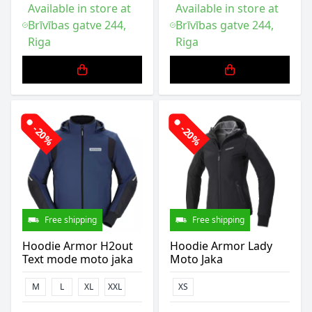
Available in store at
Available in store at
Brīvības gatve 244,
Brīvības gatve 244,
Riga
Riga
-20%
-20%
Free shipping
Free shipping
Hoodie Armor H2out
Hoodie Armor Lady
Text mode moto jaka
Moto Jaka
M
L
XL
XXL
XS