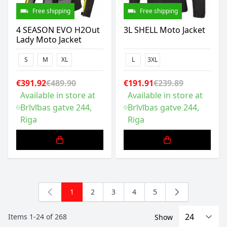
Free shipping
Free shipping
4 SEASON EVO H2Out
3L SHELL Moto Jacket
Lady Moto Jacket
S
M
XL
L
3XL
€391.92
€489.90
€191.91
€239.89
Available in store at
Available in store at
Brīvības gatve 244,
Brīvības gatve 244,
Riga
Riga
1
2
3
4
5
You're currently reading page
Page
Page
Page
Page
Items
1
-
24
of
268
Show