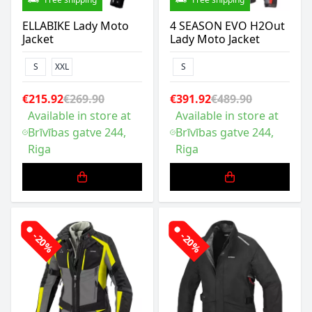
ELLABIKE Lady Moto
4 SEASON EVO H2Out
Jacket
Lady Moto Jacket
S
XXL
S
€215.92
€269.90
€391.92
€489.90
Available in store at
Available in store at
Brīvības gatve 244,
Brīvības gatve 244,
Riga
Riga
-20%
-20%