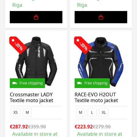
Riga
Riga
-20%
-20%
Free shipping
Free shipping
Crossmaster LADY
RACE-EVO H2OUT
Textile moto jacket
Textile moto jacket
XS
M
M
L
XL
€287.92
€359.90
€223.92
€279.90
Available in store at
Available in store at