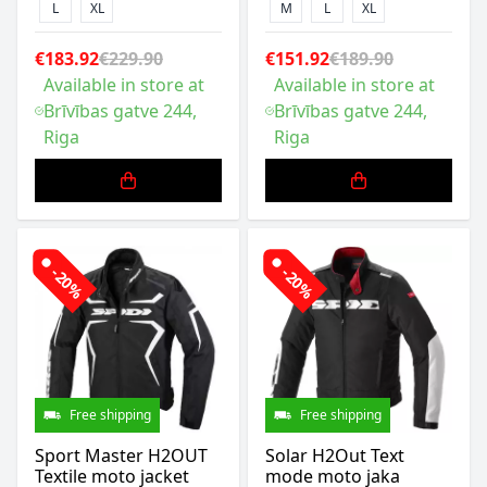
L
XL
M
L
XL
€183.92
€229.90
€151.92
€189.90
Available in store at
Available in store at
Brīvības gatve 244,
Brīvības gatve 244,
Riga
Riga
-20%
-20%
Free shipping
Free shipping
Sport Master H2OUT
Solar H2Out Text
Textile moto jacket
mode moto jaka