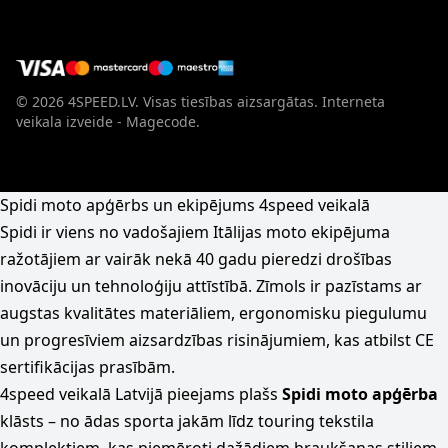
© 2026 4SPEED.LV. Visas tiesības aizsargātas.
Interneta
veikala izveide - Magecode
.
Spidi moto apģērbs un ekipējums 4speed veikalā
Spidi ir viens no vadošajiem Itālijas moto ekipējuma
ražotājiem ar vairāk nekā 40 gadu pieredzi drošības
inovāciju un tehnoloģiju attīstībā. Zīmols ir pazīstams ar
augstas kvalitātes materiāliem, ergonomisku piegulumu
un progresīviem aizsardzības risinājumiem, kas atbilst CE
sertifikācijas prasībām.
4speed veikalā Latvijā pieejams plašs
Spidi moto apģērba
klāsts – no ādas sporta jakām līdz touring tekstila