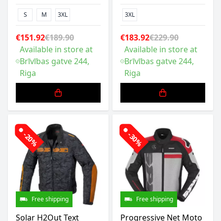
S
M
3XL
3XL
€151.92
€189.90
€183.92
€229.90
Available in store at
Available in store at
Brīvības gatve 244,
Brīvības gatve 244,
Riga
Riga
-20%
-30%
Free shipping
Free shipping
Solar H2Out Text
Progressive Net Moto