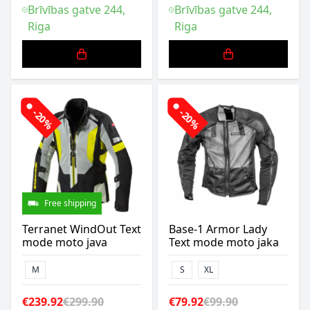
Brīvības gatve 244,
Brīvības gatve 244,
Riga
Riga
-20%
-20%
Free shipping
Terranet WindOut Text
Base-1 Armor Lady
mode moto java
Text mode moto jaka
M
S
XL
€239.92
€299.90
€79.92
€99.90