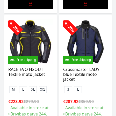
-20%
-20%
Free shipping
Free shipping
RACE-EVO H2OUT
Crossmaster LADY
Textile moto jacket
blue Textile moto
jacket
M
L
XL
XXL
S
L
€223.92
€279.90
€287.92
€359.90
Available in store at
Available in store at
Brīvības gatve 244,
Brīvības gatve 244,