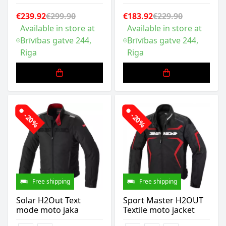
€239.92
€299.90
€183.92
€229.90
Available in store at
Available in store at
Brīvības gatve 244,
Brīvības gatve 244,
Riga
Riga
-20%
-20%
Free shipping
Free shipping
Solar H2Out Text
Sport Master H2OUT
mode moto jaka
Textile moto jacket