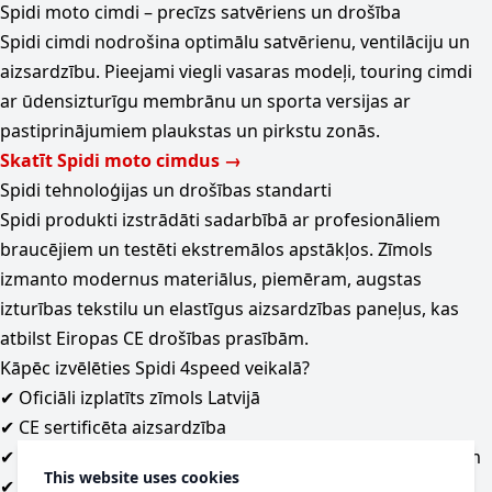
Spidi moto cimdi – precīzs satvēriens un drošība
Spidi cimdi nodrošina optimālu satvērienu, ventilāciju un
aizsardzību. Pieejami viegli vasaras modeļi, touring cimdi
ar ūdensizturīgu membrānu un sporta versijas ar
pastiprinājumiem plaukstas un pirkstu zonās.
Skatīt Spidi moto cimdus →
Spidi tehnoloģijas un drošības standarti
Spidi produkti izstrādāti sadarbībā ar profesionāliem
braucējiem un testēti ekstremālos apstākļos. Zīmols
izmanto modernus materiālus, piemēram, augstas
izturības tekstilu un elastīgus aizsardzības paneļus, kas
atbilst Eiropas CE drošības prasībām.
Kāpēc izvēlēties Spidi 4speed veikalā?
✔ Oficiāli izplatīts zīmols Latvijā
✔ CE sertificēta aizsardzība
✔ Plašs modeļu klāsts street, sport un touring braucējiem
This website uses cookies
✔ Iespēja piemērīt veikalā Rīgā