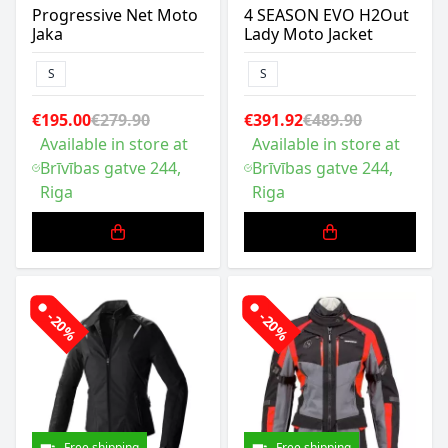
Progressive Net Moto
4 SEASON EVO H2Out
Jaka
Lady Moto Jacket
S
S
€195.00
€279.90
€391.92
€489.90
Available in store at
Available in store at
Brīvības gatve 244,
Brīvības gatve 244,
Riga
Riga
-20%
-20%
Free shipping
Free shipping