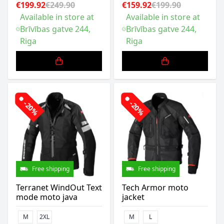
€199.92
€249.90
€159.92
€199.90
Available in store at
Available in store at
Brīvības gatve 244,
Brīvības gatve 244,
Riga
Riga
-20%
-20%
Free shipping
Free shipping
Terranet WindOut Text
Tech Armor moto
mode moto java
jacket
M
2XL
M
L