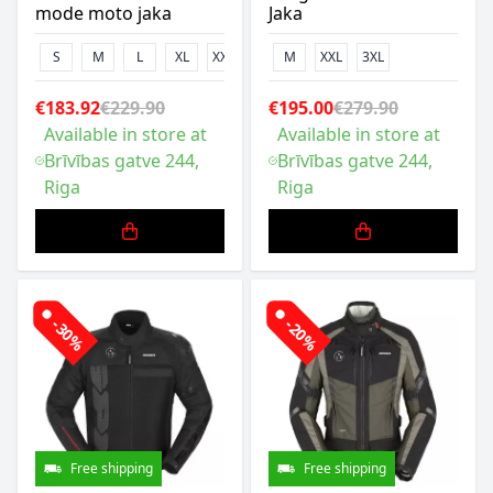
mode moto jaka
Jaka
S
M
L
XL
XXL
M
XXL
3XL
€183.92
€229.90
€195.00
€279.90
Available in store at
Available in store at
Brīvības gatve 244,
Brīvības gatve 244,
Riga
Riga
-30%
-20%
Free shipping
Free shipping