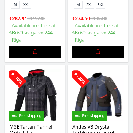
M
XXL
M
2XL
3XL
€287.91
€319.90
€274.50
€305.00
Available in store at
Available in store at
Brīvības gatve 244,
Brīvības gatve 244,
Riga
Riga
-10%
-20%
Free shipping
Free shipping
MSE Tartan Flannel
Andes V3 Drystar
Moto Jaka
Textile moto jacket