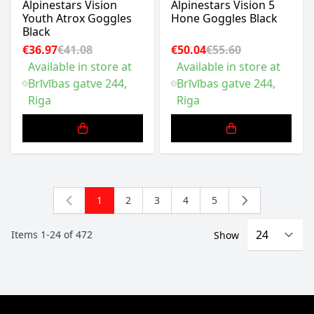
Alpinestars Vision
Alpinestars Vision 5
Youth Atrox Goggles
Hone Goggles Black
Black
€36.97
€41.08
€50.04
€55.60
Available in store at
Available in store at
Brīvības gatve 244,
Brīvības gatve 244,
Riga
Riga
1
2
3
4
5
You're currently reading page
Page
Page
Page
Page
Items
1
-
24
of
472
Show