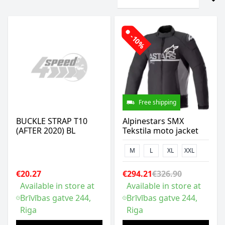
-10%
Free shipping
BUCKLE STRAP T10
Alpinestars SMX
(AFTER 2020) BL
Tekstila moto jacket
M
L
XL
XXL
€20.27
€294.21
€326.90
Available in store at
Available in store at
Brīvības gatve 244,
Brīvības gatve 244,
Riga
Riga