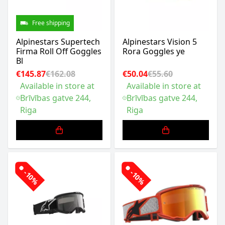
Free shipping
Alpinestars Supertech
Alpinestars Vision 5
Firma Roll Off Goggles
Rora Goggles ye
Bl
€145.87
€162.08
€50.04
€55.60
Available in store at
Available in store at
Brīvības gatve 244,
Brīvības gatve 244,
Riga
Riga
-10%
-10%