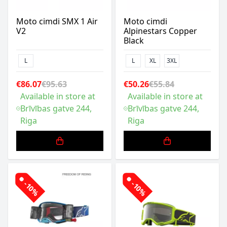
Moto cimdi SMX 1 Air
Moto cimdi
V2
Alpinestars Copper
Black
L
L
XL
3XL
€86.07
€95.63
€50.26
€55.84
Available in store at
Available in store at
Brīvības gatve 244,
Brīvības gatve 244,
Riga
Riga
-10%
-10%