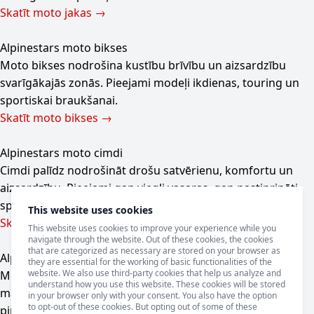
Skatīt moto jakas →
Alpinestars moto bikses
Moto bikses nodrošina kustību brīvību un aizsardzību
svarīgākajās zonās. Pieejami modeļi ikdienas, touring un
sportiskai braukšanai.
Skatīt moto bikses →
Alpinestars moto cimdi
Cimdi palīdz nodrošināt drošu satvērienu, komfortu un
aizsardzību. Pieejami gan viegli vasaras, gan pastiprināti
sporta modeļi.
This website uses cookies
Skatīt moto cimdus →
This website uses cookies to improve your experience while you
navigate through the website. Out of these cookies, the cookies
that are categorized as necessary are stored on your browser as
Alpinestars moto apavi
they are essential for the working of basic functionalities of the
website. We also use third-party cookies that help us analyze and
Moto apavi apvieno drošību un komfortu – gan īsos
understand how you use this website. These cookies will be stored
maršrutos, gan garākos braucienos. Modeļi ar potīšu un
in your browser only with your consent. You also have the option
to opt-out of these cookies. But opting out of some of these
pirkstu zonas pastiprinājumiem.