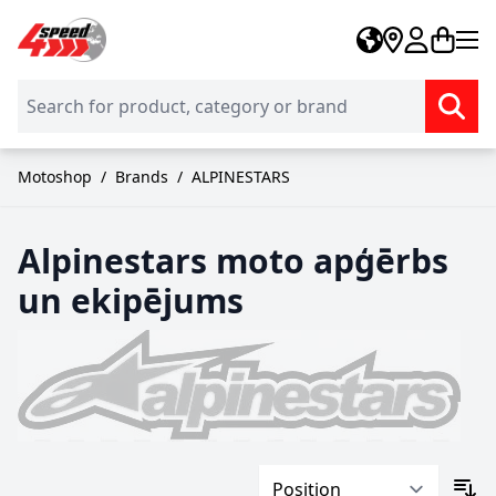
Skip to Content
Motoshop
/
Brands
/
ALPINESTARS
Alpinestars moto apģērbs
un ekipējums