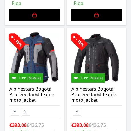
Riga
Riga
-10%
-10%
Free shipping
Free shipping
Alpinestars Bogotá
Alpinestars Bogotá
Pro Drystar® Textile
Pro Drystar® Textile
moto jacket
moto jacket
M
XL
M
€393.08
€436.75
€393.08
€436.75