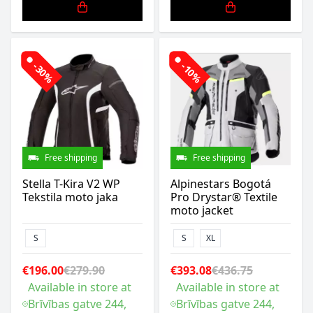
-30%
-10%
Free shipping
Free shipping
Stella T-Kira V2 WP
Alpinestars Bogotá
Tekstila moto jaka
Pro Drystar® Textile
moto jacket
S
S
XL
€196.00
€279.90
€393.08
€436.75
Available in store at
Available in store at
Brīvības gatve 244,
Brīvības gatve 244,