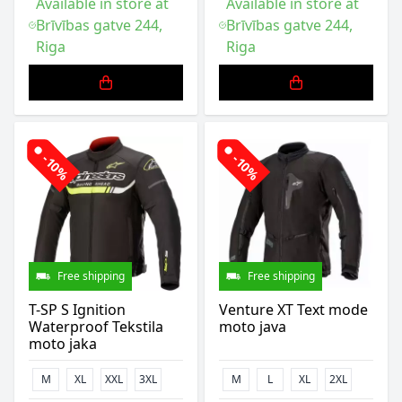
Available in store at
Available in store at
Brīvības gatve 244,
Brīvības gatve 244,
Riga
Riga
-10%
-10%
Free shipping
Free shipping
T-SP S Ignition
Venture XT Text mode
Waterproof Tekstila
moto java
moto jaka
M
XL
XXL
3XL
M
L
XL
2XL