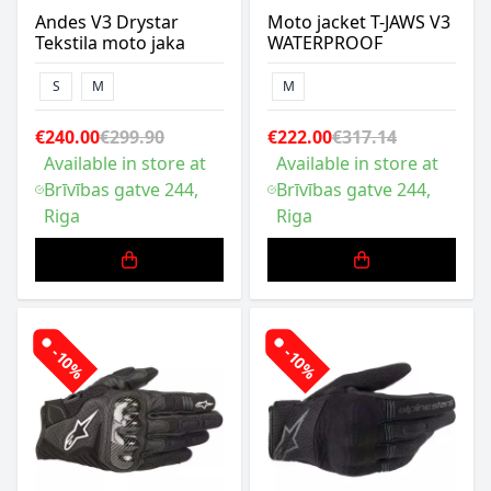
Andes V3 Drystar
Moto jacket T-JAWS V3
Tekstila moto jaka
WATERPROOF
S
M
M
€240.00
€299.90
€222.00
€317.14
Available in store at
Available in store at
Brīvības gatve 244,
Brīvības gatve 244,
Riga
Riga
-10%
-10%