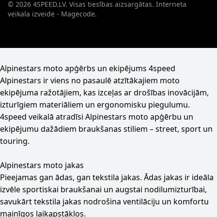
© 2026 4SPEED.LV. Visas tiesības aizsargātas.
Interneta
veikala izveide - Magecode
.
Alpinestars moto apģērbs un ekipējums 4speed
Alpinestars ir viens no pasaulē atzītākajiem moto
ekipējuma ražotājiem, kas izceļas ar drošības inovācijām,
izturīgiem materiāliem un ergonomisku piegulumu.
4speed veikalā atradīsi Alpinestars moto apģērbu un
ekipējumu dažādiem braukšanas stiliem – street, sport un
touring.
Alpinestars moto jakas
Pieejamas gan ādas, gan tekstila jakas. Ādas jakas ir ideāla
izvēle sportiskai braukšanai un augstai nodilumizturībai,
savukārt tekstila jakas nodrošina ventilāciju un komfortu
mainīgos laikapstākļos.