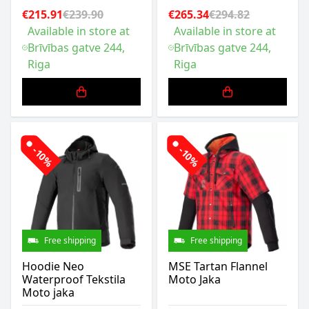
€215.91
€239.90
€265.34
€294.82
Available in store at
Available in store at
Brīvības gatve 244,
Brīvības gatve 244,
Riga
Riga
-10%
-10%
Free shipping
Free shipping
Hoodie Neo
MSE Tartan Flannel
Waterproof Tekstila
Moto Jaka
Moto jaka