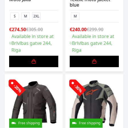
blue
S
M
2XL
M
€274.50
€305.00
€240.00
€299.90
Available in store at
Available in store at
Brīvības gatve 244,
Brīvības gatve 244,
Riga
Riga
-20%
-30%
Free shipping
Free shipping