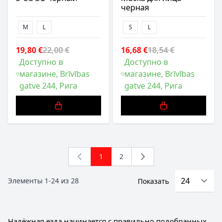
черная
M
L
S
L
19,80 €
22,00 €
16,68 €
18,54 €
Доступно в
Доступно в
магазине, Brīvības
магазине, Brīvības
gatve 244, Рига
gatve 244, Рига
1
2
You're currently reading page
Страница
Элементы
1
-
24
из
28
Показать
Надёжная езда начинается с правильно подобранных