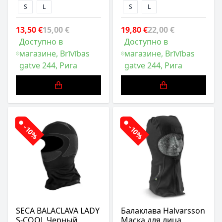
S
L
S
L
13,50 €
15,00 €
19,80 €
22,00 €
Доступно в
Доступно в
магазине, Brīvības
магазине, Brīvības
gatve 244, Рига
gatve 244, Рига
-10%
-10%
SECA BALACLAVA LADY
Балаклава Halvarsson
S-COOL Черный
Маска для лица