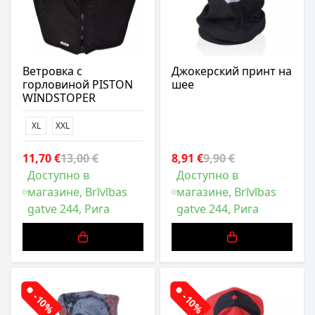
Ветровка с
Джокерский принт на
горловиной PISTON
шее
WINDSTOPER
XL
XXL
11,70 €
13,00 €
8,91 €
9,90 €
Доступно в
Доступно в
магазине, Brīvības
магазине, Brīvības
gatve 244, Рига
gatve 244, Рига
-10%
-10%