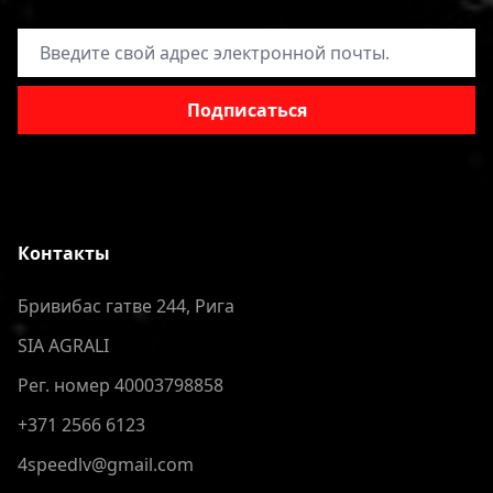
Адрес электронной почты
Подписаться
Контакты
Бривибас гатве 244, Рига
SIA AGRALI
Рег. номер 40003798858
+371 2566 6123
4speedlv@gmail.com