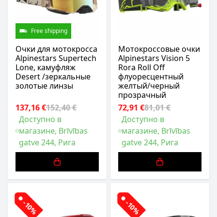
Free shipping
Очки для мотокросса
Мотокроссовые очки
Alpinestars Supertech
Alpinestars Vision 5
Lone, камуфляж
Rora Roll Off
Desert /зеркальные
флуоресцентный
золотые линзы
желтый/черный
прозрачный
137,16 €
152,40 €
72,91 €
81,01 €
Доступно в
Доступно в
магазине, Brīvības
магазине, Brīvības
gatve 244, Рига
gatve 244, Рига
-10%
-10%