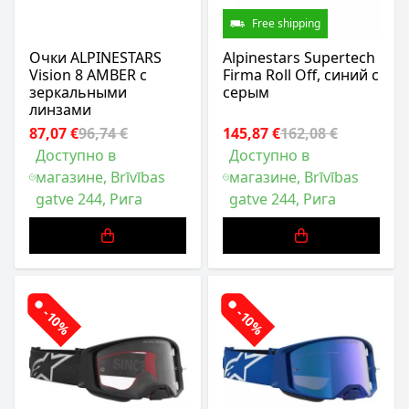
Free shipping
Очки ALPINESTARS
Alpinestars Supertech
Vision 8 AMBER c
Firma Roll Off, синий с
зеркальными
серым
линзами
87,07 €
96,74 €
145,87 €
162,08 €
Доступно в
Доступно в
магазине, Brīvības
магазине, Brīvības
gatve 244, Рига
gatve 244, Рига
-10%
-10%