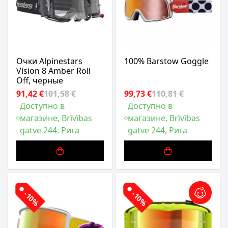
Очки Alpinestars
100% Barstow Goggle
Vision 8 Amber Roll
Off, черные
91,42 €
101,58 €
99,73 €
110,81 €
Доступно в
Доступно в
магазине, Brīvības
магазине, Brīvības
gatve 244, Рига
gatve 244, Рига
-10%
-10%