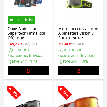
Free shipping
Очки Alpinestars
Мотокроссовые очки
Supertech Firma Roll
Alpinestars Vision 5
Off, синие
Rora, желтые
145,87 €
162,08 €
50,04 €
55,60 €
Доступно в
Доступно в
магазине, Brīvības
магазине, Brīvības
gatve 244, Рига
gatve 244, Рига
-10%
-10%