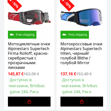
-10%
-10%
Free shipping
Free shipping
Мотоциклетные очки
Мотокроссовые очки
Alpinestars Supertech
Alpinestars Supertech
Firma Rolloff, красно-
Hiten, черный/
серебристые с
голубой Blithe /
прозрачными
голубой Mirror
линзами
145,87 €
162,08 €
137,16 €
152,40 €
Доступно в
Доступно в
магазине, Brīvības
магазине, Brīvības
gatve 244, Рига
gatve 244, Рига