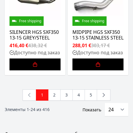
Free shipping
Free shipping
SILENCER HGS SXF350
MIDPIPE HGS SXF350
13-15 GREY/STEEL
13-15 STAINLESS STEEL
416,40 €
438,32 €
288,01 €
303,17 €
Доступно под заказ
Доступно под заказ
1
2
3
4
5
You're currently reading page
Страница
Страница
Страница
Страница
Элементы
1
-
24
из
416
Показать