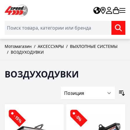
Skip to Content
Мотомагазин
/
АКСЕССУАРЫ
/
ВЫХЛОПНЫЕ СИСТЕМЫ
/
ВОЗДУХОДУВКИ
ВОЗДУХОДУВКИ
-15%
-5%