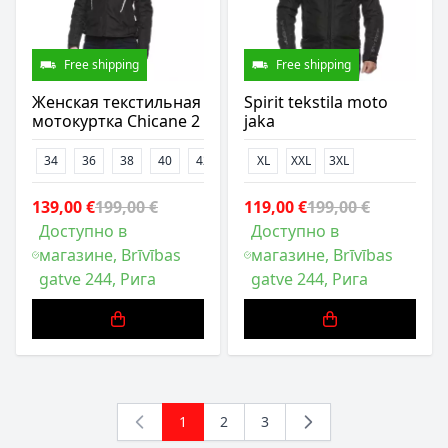
Free shipping
Free shipping
Женская текстильная
Spirit tekstila moto
мотокуртка Chicane 2
jaka
34
36
38
40
42
XL
XXL
3XL
139,00 €
199,00 €
119,00 €
199,00 €
Доступно в
Доступно в
магазине, Brīvības
магазине, Brīvības
gatve 244, Рига
gatve 244, Рига
1
2
3
You're currently reading page
Страница
Страница