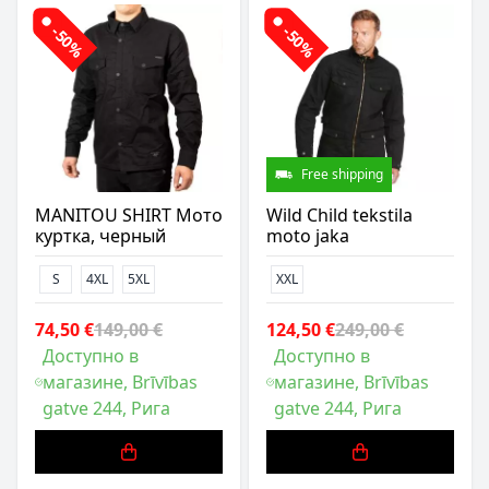
-50%
-50%
Free shipping
MANITOU SHIRT Мото
Wild Child tekstila
куртка, черный
moto jaka
S
4XL
5XL
XXL
74,50 €
149,00 €
124,50 €
249,00 €
Доступно в
Доступно в
магазине, Brīvības
магазине, Brīvības
gatve 244, Рига
gatve 244, Рига