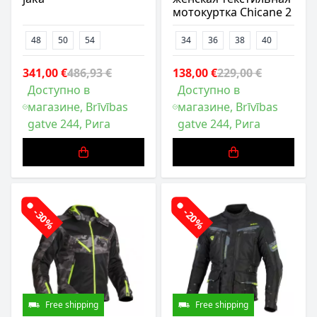
мотокуртка Chicane 2
48
50
54
34
36
38
40
341,00 €
486,93 €
138,00 €
229,00 €
Доступно в
Доступно в
магазине, Brīvības
магазине, Brīvības
gatve 244, Рига
gatve 244, Рига
-30%
-20%
Free shipping
Free shipping