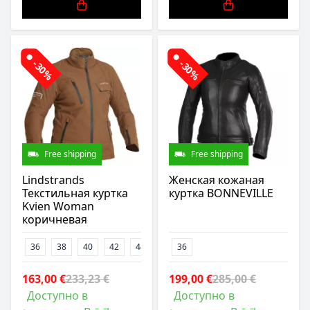
-30%
-30%
Free shipping
Free shipping
Lindstrands
Женская кожаная
Текстильная куртка
куртка BONNEVILLE
Kvien Woman
коричневая
36
38
40
42
44
46
36
163,00 €
233,23 €
199,00 €
285,00 €
Доступно в
Доступно в