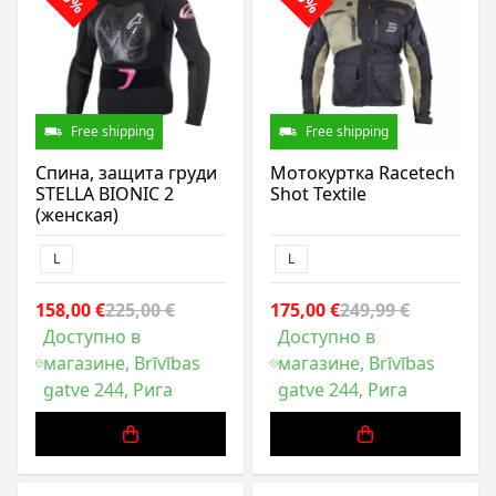
Free shipping
Free shipping
Спина, защита груди
Мотокуртка Racetech
STELLA BIONIC 2
Shot Textile
(женская)
L
L
158,00 €
225,00 €
175,00 €
249,99 €
Доступно в
Доступно в
магазине, Brīvības
магазине, Brīvības
gatve 244, Рига
gatve 244, Рига