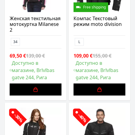
Free shipping
Женская текстильная
Компас Текстовый
мотокуртка Milanese
режим moto division
2
34
L
69,50 €
139,00 €
109,00 €
155,00 €
Доступно в
Доступно в
магазине, Brīvības
магазине, Brīvības
gatve 244, Рига
gatve 244, Рига
-30%
-40%