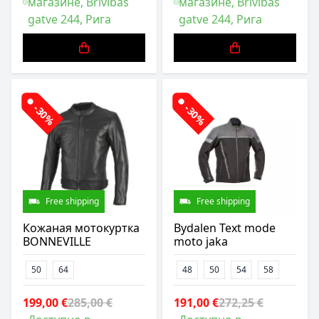
магазине, Brīvības
магазине, Brīvības
gatve 244, Рига
gatve 244, Рига
-30%
-30%
Free shipping
Free shipping
Кожаная мотокуртка
Bydalen Text mode
BONNEVILLE
moto jaka
50
64
48
50
54
58
199,00 €
285,00 €
191,00 €
272,25 €