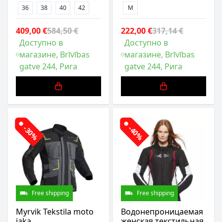
36
38
40
42
M
409,00 €
584,50 €
222,00 €
317,14 €
Доступно в
Доступно в
магазине, Brīvības
магазине, Brīvības
gatve 244, Рига
gatve 244, Рига
-30%
-40%
Free shipping
Free shipping
Myrvik Tekstila moto
Водонепроницаемая
jaka
женская текстильная