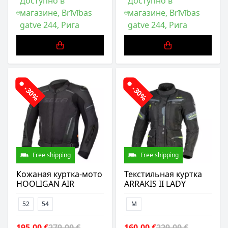
Доступно в
Доступно в
магазине, Brīvības
магазине, Brīvības
gatve 244, Рига
gatve 244, Рига
-30%
-30%
Free shipping
Free shipping
Кожаная куртка-мото
Текстильная куртка
HOOLIGAN AIR
ARRAKIS II LADY
52
54
M
195,00 €
279,00 €
160,00 €
229,00 €