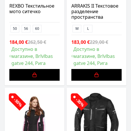
REXBO Текстильное
ARRAKIS II Текстовое
мото ситечко
разделение
пространства
50
56
60
M
L
184,00 €
262,50 €
183,00 €
229,00 €
Доступно в
Доступно в
магазине, Brīvības
магазине, Brīvības
gatve 244, Рига
gatve 244, Рига
-50%
-30%