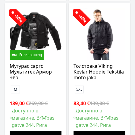
-30%
-40%
Free shipping
Мугурас саргс
Толстовка Viking
Мультитек Армор
Kevlar Hoodie Tekstila
Эво
moto jaka
M
5XL
189,00 €
269,90 €
83,40 €
139,00 €
Доступно в
Доступно в
магазине, Brīvības
магазине, Brīvības
gatve 244, Рига
gatve 244, Рига