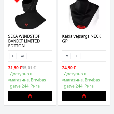
SECA WINDSTOP
Kakla vējsargs NECK
BANDIT LIMITED
GP
EDITION
L
XL
M
L
31,50 €
35,01 €
24,90 €
Доступно в
Доступно в
магазине, Brīvības
магазине, Brīvības
gatve 244, Рига
gatve 244, Рига