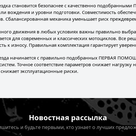
ездка становится безопаснее с качественно подобранным
или вождения и уровни подготовки. Совместимость обеспеч
в. Сбалансированная механика уменьшает риск преждеврем
нного движения в любых условиях важны правильно выб
ается для современных и классических мотоциклов. Все р
сть к износу. Правильная комплектация гарантирует уверен
езда начинается с правильно подобранных ПЕРВАЯ ПОМОЩ
систем. Точное соответствие параметров снижает нагрузку
 снижает эксплуатационные риски.
Новостная рассылка
шитесь и будьте первыми, кто узнает о лучших предло