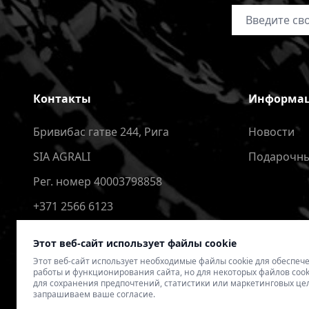
Адрес электр
Контакты
Информа
Бривибас гатве 244, Рига
Новости
SIA AGRALI
Подарочны
Рег. номер 40003798858
+371 2566 6123
4speedlv@gmail.com
Этот веб-сайт использует файлы cookie
Этот веб-сайт использует необходимые файлы cookie для обеспе
работы и функционирования сайта, но для некоторых файлов cook
для сохранения предпочтений, статистики или маркетинговых це
запрашиваем ваше согласие.