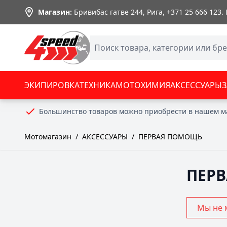
Skip to Content
Магазин:
Бривибас гатве 244, Рига,
+371 25 666 123
.
ЭКИПИРОВКА
ТЕХНИКА
МОТОХИМИЯ
АКСЕССУАРЫ
Большинство товаров можно приобрести в нашем м
Мотомагазин
/
АКСЕССУАРЫ
/
ПЕРВАЯ ПОМОЩЬ
ПЕР
Мы не 