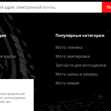
онной почты
П
ция
Популярные категории
Мото техника
е карты
Мото экипировка
Запчасти для мотоциклов
Мото шины и камеры
Мото химия
чения правильной
ie, используемых
лей, мы