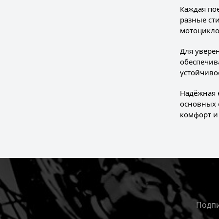
Каждая по
разные ст
мотоцикло
Для увере
обеспечив
устойчиво
Надёжная 
основных 
комфорт и
Подпи