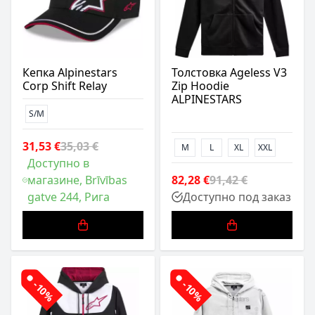
Кепка Alpinestars
Толстовка Ageless V3
Corp Shift Relay
Zip Hoodie
ALPINESTARS
S/M
31,53 €
35,03 €
M
L
XL
XXL
Доступно в
магазине, Brīvības
82,28 €
91,42 €
gatve 244, Рига
Доступно под заказ
-10%
-10%