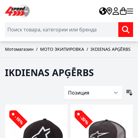
Skip to Content
Мотомагазин
/
МОТО ЭКИПИРОВКА
/
IKDIENAS APĢĒRBS
IKDIENAS APĢĒRBS
-10%
-20%