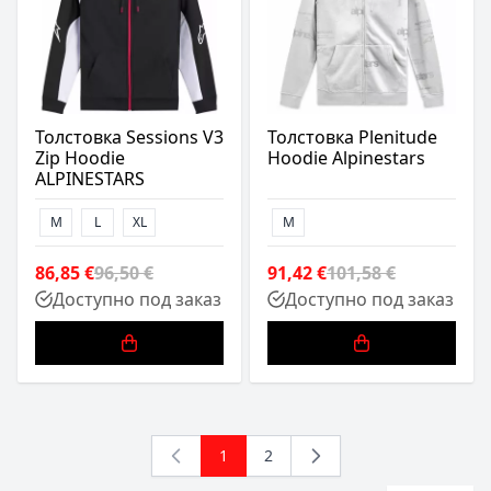
Толстовка Sessions V3
Толстовка Plenitude
Zip Hoodie
Hoodie Alpinestars
ALPINESTARS
M
L
XL
M
86,85 €
96,50 €
91,42 €
101,58 €
Доступно под заказ
Доступно под заказ
1
2
You're currently reading page
Страница