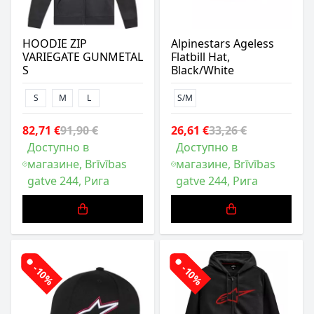
HOODIE ZIP
Alpinestars Ageless
VARIEGATE GUNMETAL
Flatbill Hat,
S
Black/White
S
M
L
S/M
82,71 €
91,90 €
26,61 €
33,26 €
Доступно в
Доступно в
магазине, Brīvības
магазине, Brīvības
gatve 244, Рига
gatve 244, Рига
-10%
-10%