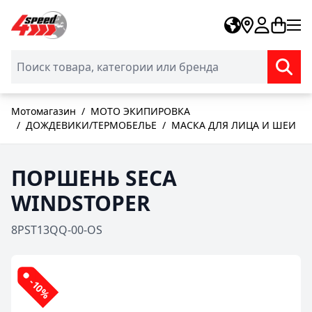
Skip to Content
Мотомагазин
/
МОТО ЭКИПИРОВКА
/
ДОЖДЕВИКИ/ТЕРМОБЕЛЬЕ
/
МАСКА ДЛЯ ЛИЦА И ШЕИ
ПОРШЕНЬ SECA
WINDSTOPER
8PST13QQ-00-OS
-10%