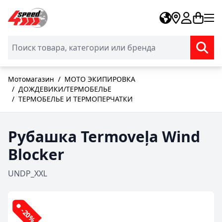
Skip to Content
Мотомагазин
/
МОТО ЭКИПИРОВКА
/
ДОЖДЕВИКИ/ТЕРМОБЕЛЬЕ
/
ТЕРМОБЕЛЬЕ И ТЕРМОПЕРЧАТКИ
Рубашка Termoveļa Wind
Blocker
UNDP_XXL
-20%