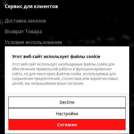
Сервис для клиентов
Доставка заказов
Bозврат Tовара
Условия использования
Политика конфиденциальности
Этот веб-сайт использует файлы cookie
Этот веб-сайт использует необходимые файлы cookie для
обеспечения правильной работы и функционирования
сайта, но для некоторых файлов cookie, используемых для
сохранения предпочтений, статистики или маркетинговых
целей, мы запрашиваем ваше согласие.
Decline
Настройки
© 2026 4SPEED.LV. Visas tiesības aizsargātas.
Interneta
veikala izveide - Magecode
.
Согласен