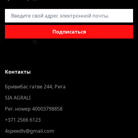
Адрес электронной почты
Подписаться
Контакты
Бривибас гатве 244, Рига
SIA AGRALI
Рег. номер 40003798858
+371 2566 6123
4speedlv@gmail.com