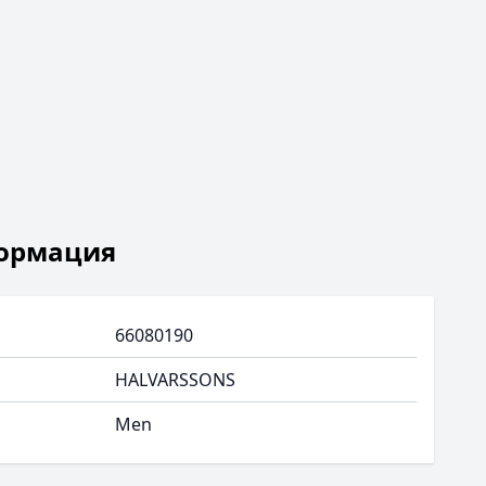
ормация
66080190
HALVARSSONS
Men