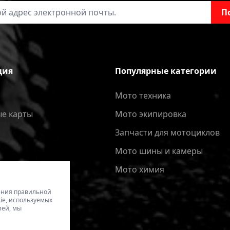
онной почты
П
ция
Популярные категории
Мото техника
е карты
Мото экипировка
Запчасти для мотоциклов
Мото шины и камеры
Мото химия
чения правильной
ie, используемых
лей, мы