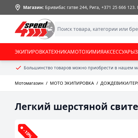
Skip to Content
Магазин:
Бривибас гатве 244, Рига,
+371 25 666 123
.
ЭКИПИРОВКА
ТЕХНИКА
МОТОХИМИЯ
АКСЕССУАРЫ
Большинство товаров можно приобрести в нашем м
Мотомагазин
/
МОТО ЭКИПИРОВКА
/
ДОЖДЕВИКИ/ТЕ
Легкий шерстяной свитер
-10%