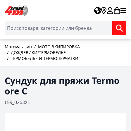
Skip to Content
Мотомагазин
/
МОТО ЭКИПИРОВКА
/
ДОЖДЕВИКИ/ТЕРМОБЕЛЬЕ
/
ТЕРМОБЕЛЬЕ И ТЕРМОПЕРЧАТКИ
Сундук для пряжи Termo
ore C
L59_0263XL